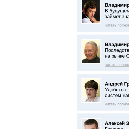
Владимир
В будущем
займет зн
читать полно
Владимир
Последств
на рынке 
читать полно
Андрей Г
Удобство,
систем на
читать полно
Алексей 