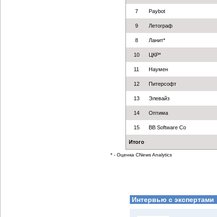
7
Paybot
9
Летограф
8
Ланит*
10
ЦКР*
11
Наумен
12
Питерсофт
13
Элевайз
14
Оптима
15
BB Software Co
Итого
* - Оценка CNews Analytics
Интервью с экспертами