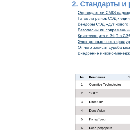
2. Стандарты и
Оправдает ли CMIS надеж
Готов ли рынок СЭД к еди
Вендоры СЭД ждут нового
Безопасны ли современн
Криптозащита и ЭЦП в СЭД
Электронные счета-фактур
От чего зависит судьба м
Внедрение инвойс-менеджм
№
Компания
Л
1
Cognitive Technologies
2
ЭОС*
3
Directum*
4
DocsVision
5
ИнтерТраст
6
Босс-референт