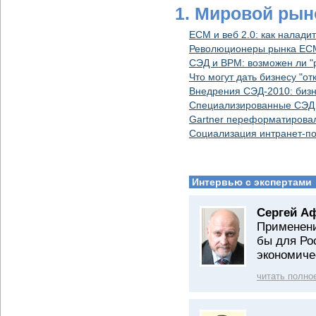
1. Мировой рын
ECM и веб 2.0: как налади
Революционеры рынка ECM:
СЭД и ВРM: возможен ли "
Что могут дать бизнесу "о
Внедрения СЭД-2010: бизн
Специализированные СЭД
Gartner переформатирова
Социализация интранет-по
Интервью с экспертами
Сергей А
Применени
бы для Ро
экономиче
читать полно