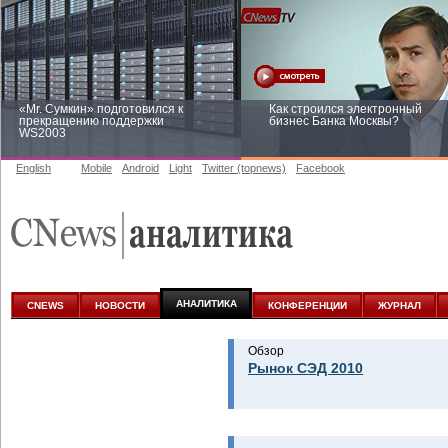
«Mr. Сумкин» подготовился к
Как строился электронный
прекращению поддержки
бизнес Банка Москвы?
WS2003
English
Mobile
Android
Light
Twitter (topnews)
Facebook
Заоблачная оптимизация: как
Рейтинг CNewsInfrastructure 20
Faberlic изменил подход к
приглашаем участвовать
аналитике
АНАЛИТИКА
CNEWS
НОВОСТИ
КОНФЕРЕНЦИИ
ЖУРНАЛ
Обзор
Рынок СЭД 2010