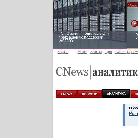
«Mr. Сумкин» подготовился к
К
прекращению поддержки
б
WS2003
English
Mobile
Android
Light
Twitter (topnew
Заоблачная оптимизация: как
Р
Faberlic изменил подход к
п
аналитике
АНАЛИТИКА
CNEWS
НОВОСТИ
К
Обзо
Рын