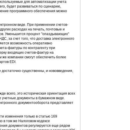
используемые для автоматизации учета
его, будет развиваться по сценарию,
ление программного обеспечения можно
ектронном виде. При применении счетов-
других расходах на печать, почтовые и
нтов. Уменьшится процент "опаздывающих"
С, за счет того, что доставка электронного
ляется возможность оперативно
чета-фактуры по контрагенту при
ерку входящих счетов-фактур на
м же компании смогут обеспечить более
ртов EDI.
е достаточно существенны, и нововведения,
де всего, это историческая ориентация всех
е учетные документы в бумажном виде.
ектронного документооборота представляет
ти изменения только в статью 169
ко в том же Налоговом кодексе
ения документов регулируется еще рядом