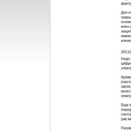
факту
Для с
закры
основ
ключ 
защит
имеющ
ключе
Исп
Надо 
цифро
элект
Кроме
участ
связи
качес
элект
Еще о
опред
счето
уже м
Разум