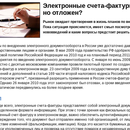
Электронные счета-фактур
но отложен?
Рынок ожидает претворения в жизнь планов по в
Пока ситуация проясняется, имеет смыл посмотр
нововведений и какие вопросы предстоит решить
 по внедрению электронного документооборота в России уже достаточно да
арственными лицами и органами. В мае 2009 года правительство РФ одобри
овой политики Российской Федерации на 2010 год и на плановый период 2011 
риятия по введению электронного документооборота. С января по июнь 2009 
стно с десятью московскими компаниями провели пилотный проект по созда
в-фактур в электронном виде. 23 сентября 2009 года в государственную думу
ений и дополнений в статью 169 части второй налогового кодекса Российско
лтерском учете"", призванный разрешить применение в России счетов-фактур 
 Однако 26 января 2010 года этот законопроект был отозван, а сроки введени
атически передвинулись на более позднее время.
П
е всего, электронные счета-фактуры представляют собой электронный докум
еделенном формате информацию. При этом с точки зрения как фискальных ор
енный счет-фактуру в электронном виде, важно обеспечить аутентификацию о
ерждение того, что документ был отправлен именно той организацией, от лиц
ствие изменений (фальсификации, имитации). Когда это касается бумажных д
си уполномоченных лиц и проверка на отсутствие помарок и незаверенных ис