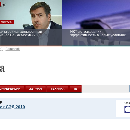
ак строился электронный
ИКТ в страховании:
изнес Банка Москвы?
эффективность в новых условиях
s)
Facebook
ейтинг CNewsInfrastructure 2015:
Информационная безопасность
риглашаем участвовать
бизнеса и госструктур: развитие в
новых условиях
ОНФЕРЕНЦИИ
ЖУРНАЛ
ТЕХНИКА
ТВ
р
Обз
ок СЭД 2010