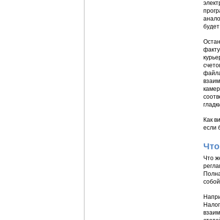
элект
прогр
анало
будет
Остан
факту
курье
счето
файла
взаим
камер
соотв
гладк
Как в
если 
Что
Что ж
регла
Полна
собой
Напри
Налог
взаим