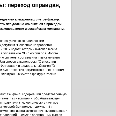
ы: переход оправдан,
недрению электронных счетов-фактур.
еть, что должно измениться с приходом
 законодателям и российским компаниям.
вно озвучиваются различными
ло документ "Основные направления
и 2012 годов", который включал в себя
г. управление ФНС России по г. Москве
нию системы составления и выставления
 был внесен законопроект "О внесении
й Федерации и федеральный закон "О
и бухгалтерских документов в электронном
я электронных счетов-фактур в России
ент, т.е. файл, содержащий представленную
ганов, так и компании, обрабатывающей
тправителя (т.е. юридически значимое
а которой был получен документ) и
окументов, используются печать организации,
правлений. В случае электронных счетов-