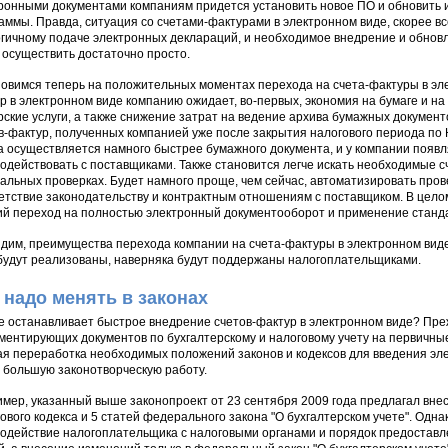
ронными документами компаниям придется установить новое ПО и обновить 
аммы. Правда, ситуация со счетами-фактурами в электронном виде, скорее вс
гичному подаче электронных деклараций, и необходимое внедрение и обнов
 осуществить достаточно просто.
овимся теперь на положительных моментах перехода на счета-фактуры в эл
р в электронном виде компанию ожидает, во-первых, экономия на бумаге и на 
рские услуги, а также снижение затрат на ведение архива бумажных докуме
в-фактур, полученных компанией уже после закрытия налогового периода по НД
 осуществляется намного быстрее бумажного документа, и у компании появ
одействовать с поставщиками. Также становится легче искать необходимые с
альных проверках. Будет намного проще, чем сейчас, автоматизировать пров
етствие законодательству и контрактным отношениям с поставщиком. В цело
ий переход на полностью электронный документооборот и применение станда
идим, преимущества перехода компании на счета-фактуры в электронном вид
будут реализованы, наверняка будут поддержаны налогоплательщиками.
 надо менять в законах
е останавливает быстрое внедрение счетов-фактур в электронном виде? Преж
ментирующих документов по бухгалтерскому и налоговому учету на первичны
я переработка необходимых положений законов и кодексов для введения эл
 большую законотворческую работу.
мер, указанный выше законопроект от 23 сентября 2009 года предлагал внес
ового кодекса и 5 статей федерального закона "О бухгалтерском учете". Одна
одействие налогоплательщика с налоговыми органами и порядок предоставл