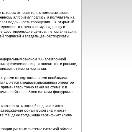
 которых отправитель с помощью своего
енному алгоритму подпись, а получатель на
ряет подлинность сообщения. Т.к. открытый
надлежности ключа своему владельцу и
е удостоверяющие центры, т.е. организации,
ей подписей и владельцев (сертификаты
 федеральным законом "Об электронной
ко физическое лицо, а значит, как и раньше,
лицами от имени компании.
фактурами между компаниями необходимо
ицом является специализированный оператор
 применялась точно такая же схема, и в
щим перейти на обмен счетами-фактурами в
е сертификаты ключей подписи имеют
подтверждения юридической значимости
, т.е. даже тогда, когда сертификат ключа
еграции учетных систем с системой обмена