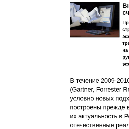
В
с
Пр
ст
эф
тр
на
ру
эф
В течение 2009-201
(Gartner, Forrester 
условно новых под
построены прежде в
их актуальность в 
отечественные реал