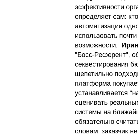
эффективности орг
определяет сам: кт
автоматизации одно
использовать почт
возможности.
Ирин
"Босс-Референт", о
секвестирования бю
щепетильно подходи
платформа покупает
устанавливается "на
оценивать реальные
системы на ближайш
обязательно считат
словам, заказчик не