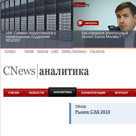
«Mr. Сумкин» подготовился к
Как строился электронный
прекращению поддержки
бизнес Банка Москвы?
WS2003
English
Mobile
Android
Light
Twitter (topnews)
Facebook
Заоблачная оптимизация: как
Рейтинг CNewsInfrastructure 20
Faberlic изменил подход к
приглашаем участвовать
аналитике
АНАЛИТИКА
CNEWS
НОВОСТИ
КОНФЕРЕНЦИИ
ЖУРНАЛ
Обзор
Рынок СЭД 2010