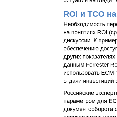
ситуация выглядит 
ROI и TCO на
Необходимость пер
на понятиях ROI (с
дискуссии. К пример
обеспечению доступ
других показателях
данным Forrester R
использовать ECM-т
отдачи инвестиций 
Российские эксперт
параметром для ECM
документооборота о