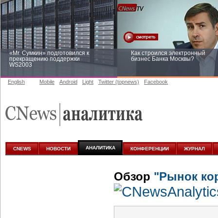
«Mr. Сумкин» подготовился к
Как строился электронный
прекращению поддержки
бизнес Банка Москвы?
WS2003
English
Mobile
Android
Light
Twitter (topnews)
Facebook
Заоблачная оптимизация: как
Рейтинг CNewsInfrastructure 20
Faberlic изменил подход к
приглашаем участвовать
аналитике
АНАЛИТИКА
CNEWS
НОВОСТИ
КОНФЕРЕНЦИИ
ЖУРНАЛ
Обзор
"Рынок ко