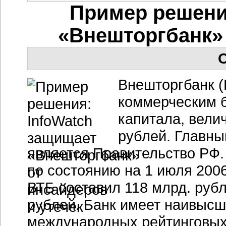
Пример решени
«Внешторгбанк» 
О
Внешторгбанк (
коммерческим б
капитала, велич
рублей. Главны
является Правительство РФ.
по состоянию на 1 июля 200
ВТБ составил 118 млрд. рубл
рублей. Банк имеет наивысш
международных рейтинговых а