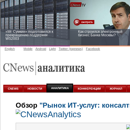
«Mr. Сумкин» подготовился к
Как строился электронный
прекращению поддержки
бизнес Банка Москвы?
WS2003
English
Mobile
Android
Light
Twitter (topnews)
Facebook
Заоблачная оптимизация: как
Рейтинг CNewsInfrastructure 20
Faberlic изменил подход к
приглашаем участвовать
аналитике
АНАЛИТИКА
CNEWS
НОВОСТИ
КОНФЕРЕНЦИИ
ЖУРНАЛ
Обзор
"Рынок ИТ-услуг: консалт