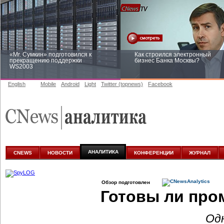
«Mr. Сумкин» подготовился к
Как строился электронный
прекращению поддержки
бизнес Банка Москвы?
WS2003
English
Mobile
Android
Light
Twitter (topnews)
Facebook
Заоблачная оптимизация: как
Рейтинг CNewsInfrastructure 20
Faberlic изменил подход к
приглашаем участвовать
аналитике
АНАЛИТИКА
CNEWS
НОВОСТИ
КОНФЕРЕНЦИИ
ЖУРНАЛ
Обзор подготовлен
Готовы ли про
Од