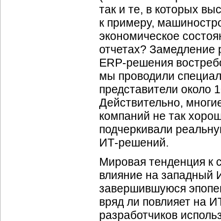
так и те, в которых в
к примеру, машиностро
экономическое состоя
отчетах? Замедление р
ERP-решения
востребо
мы проводили специал
представители около 
Действительно, многие
компаний не так хорош
подчеркивали реальну
ИТ-решений
.
Мировая тенденция к 
влияние на западный
завершившуюся эпопею 
вряд ли повлияет на
И
разработчиков использ