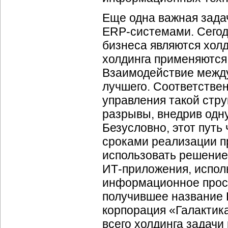
Еще одна важная зада
ERP-системами
. Сего
бизнеса являются холд
холдинга применяютс
Взаимодействие между
лучшего. Соответстве
управления такой стр
разрывы, внедрив одну
Безусловно, этот пут
сроками реализации п
использовать решение
ИТ-приложения
, испо
информационное прост
получившее название R
корпорация «Галактик
всего холдинга задачи