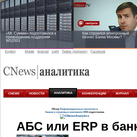
«Mr. Сумкин» подготовился к
Как строился электронный
прекращению поддержки
бизнес Банка Москвы?
WS2003
English
Mobile
Android
Light
Twitter (topnews)
Facebook
Заоблачная оптимизация: как
Рейтинг CNewsInfrastructure 20
Faberlic изменил подход к
приглашаем участвовать
аналитике
АНАЛИТИКА
CNEWS
НОВОСТИ
КОНФЕРЕНЦИИ
ЖУРНАЛ
Обзор
Информационные тенологии в
банках и страховых компаниях 2006
подготовлен
АБС или ERP в бан