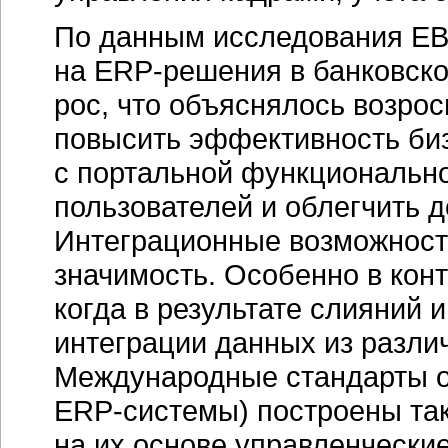
По данным исследования EB
на
ERP-решения
в банковско
рос, что объяснялось возро
повысить эффективность
би
с портальной функционально
пользователей и облегчить 
Интеграционные возможност
значимость. Особенно в кон
когда в результате слияний 
интеграции данных из разл
Международные стандарты о
ERP-системы)
построены так
на их основе управленчески