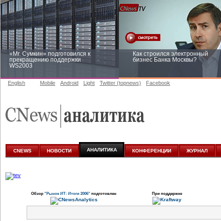
«Mr. Сумкин» подготовился к
Как строился электронный
прекращению поддержки
бизнес Банка Москвы?
WS2003
English
Mobile
Android
Light
Twitter (topnews)
Facebook
Заоблачная оптимизация: как
Рейтинг CNewsInfrastructure 20
Faberlic изменил подход к
приглашаем участвовать
аналитике
АНАЛИТИКА
CNEWS
НОВОСТИ
КОНФЕРЕНЦИИ
ЖУРНАЛ
Обзор
"Рынок ИТ: Итоги 2006"
подготовлен
При поддержке