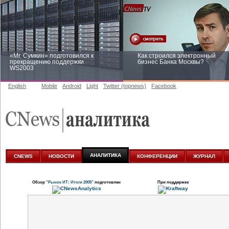
«Mr. Сумкин» подготовился к
Как строился электронный
прекращению поддержки
бизнес Банка Москвы?
WS2003
English
Mobile
Android
Light
Twitter (topnews)
Facebook
Заоблачная оптимизация: как
Рейтинг CNewsInfrastructure 20
Faberlic изменил подход к
приглашаем участвовать
аналитике
АНАЛИТИКА
CNEWS
НОВОСТИ
КОНФЕРЕНЦИИ
ЖУРНАЛ
Обзор
"Рынок ИТ: Итоги 2005"
подготовлен
При поддержке