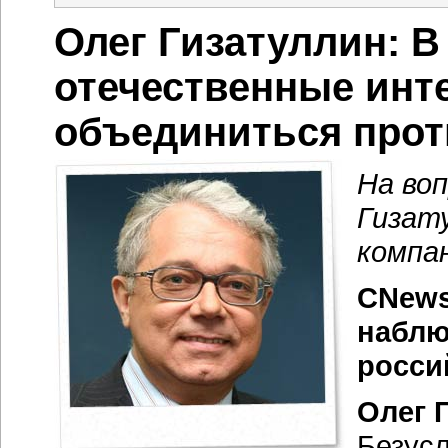
Олег Гизатуллин: 
отечественные инт
объединиться прот
На во
Гизат
компа
CNews
наблю
росси
Олег 
Безусл