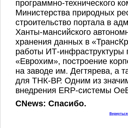
программно-технического
ко
Министерства природных ре
строительство портала в ад
Ханты-мансийского
автономн
хранения данных в «ТрансКр
работы
ИТ-инфраструктуры
«Еврохим», построение корп
на заводе им. Дегтярева, а 
для
ТНК-ВР.
Одним из значим
внедрения
ERP-системы
OeB
CNews: Спасибо.
Вернуться