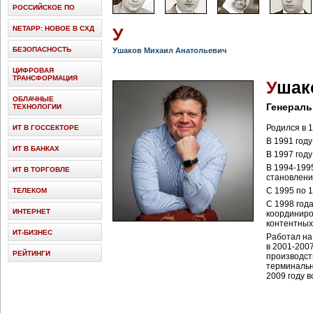
РОССИЙСКОЕ ПО
NETAPP: НОВОЕ В СХД
У
БЕЗОПАСНОСТЬ
Ушаков Михаил Анатольевич
ЦИФРОВАЯ
ТРАНСФОРМАЦИЯ
У
шак
ОБЛАЧНЫЕ
Генераль
ТЕХНОЛОГИИ
Родился в 1
ИТ В ГОССЕКТОРЕ
В 1991 году
ИТ В БАНКАХ
В 1997 году
В 1994-199
ИТ В ТОРГОВЛЕ
становлени
C 1995 по 
ТЕЛЕКОМ
С 1998 год
ИНТЕРНЕТ
координиро
контентных
ИТ-БИЗНЕС
Работал на
в 2001-200
РЕЙТИНГИ
производст
терминальн
2009 году 