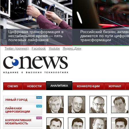
Цифровая трансформация в
Российский бизнес актив
нестабильное время — пять
движется по пути цифро
полезных лайфхаков
трансформации
Twitter (topnews)
Facebook
Youtube
Яндекс.Дзен
Средний бизнес начал
цифровизироваться со
скоростью крупных
АНАЛИТИКА
CNEWS
НОВОСТИ
КОНФЕРЕНЦИИ
ЖУРНАЛ
корпораций
УМНЫЙ ГОРОД
ЛАЙФХАКИ
ЦИФРОВИЗАЦИИ
КОРПОРАТИВНАЯ
МОБИЛЬНОСТЬ