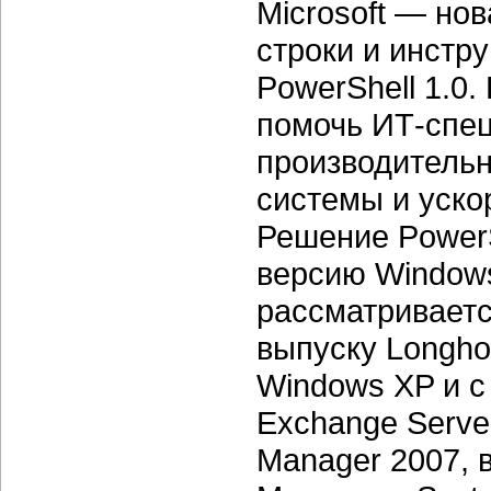
Microsoft — но
строки и инстр
PowerShell 1.0.
помочь ИТ-спе
производительн
системы и уско
Решение PowerS
версию Windows
рассматривается
выпуску Longhor
Windows XP и с 
Exchange Server
Manager 2007, в