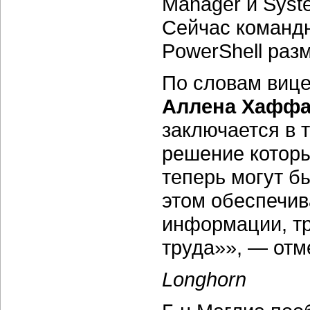
Manager и Syste
Сейчас командн
PowerShell разм
По словам виц
Аллена Хафф
заключается в 
решение которы
теперь могут б
этом обеспечив
информации, тр
труда»», — отм
Longhorn