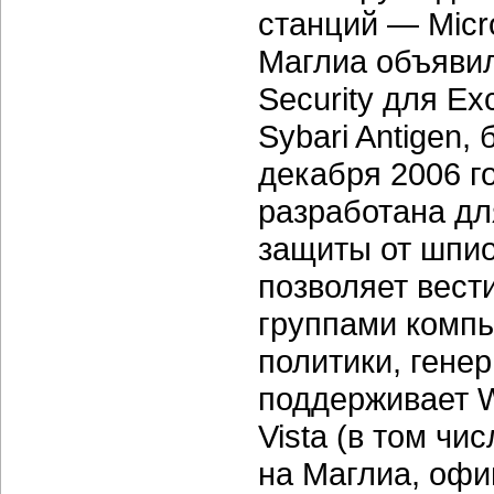
станций — Micros
Маглиа объявил
Security для E
Sybari Antigen,
декабря 2006 г
разработана д
защиты от шпио
позволяет вест
группами компь
политики, гене
поддерживает W
Vista (в том чи
на Маглиа, офи