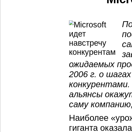
По
по
са
за
ожидаемых прод
2006 г. о шага
конкурентами.
альянсы окажут
саму компанию,
Наиболее «урож
гиганта оказал