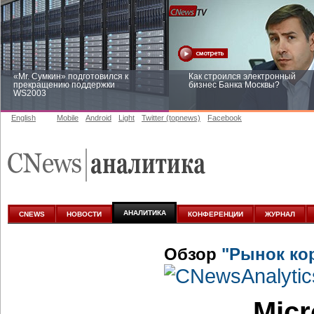
«Mr. Сумкин» подготовился к
Как строился электронный
прекращению поддержки
бизнес Банка Москвы?
WS2003
English
Mobile
Android
Light
Twitter (topnews)
Facebook
Заоблачная оптимизация: как
Рейтинг CNewsInfrastructure 20
Faberlic изменил подход к
приглашаем участвовать
аналитике
АНАЛИТИКА
CNEWS
НОВОСТИ
КОНФЕРЕНЦИИ
ЖУРНАЛ
Обзор
"Рынок ко
Micr