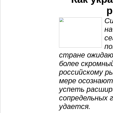
р
Си
на
се
по
стране ожидают
более скромны
российскому ры
мере осознают
успеть расшири
сопредельных 
удается.