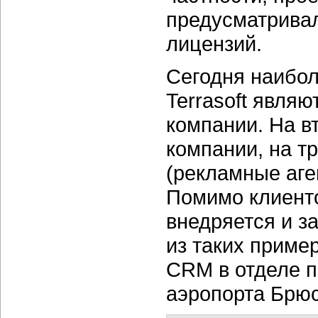
предусматривал
лицензий.
Сегодня наибо
Terrasoft явля
компании. На в
компании, на т
(рекламные аген
Помимо клиенто
внедряется и з
из таких приме
CRM в отделе п
аэропорта Брюс