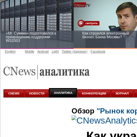
«Mr. Сумкин» подготовился к
Как строился электронный
прекращению поддержки
бизнес Банка Москвы?
WS2003
English
Mobile
Android
Light
Twitter (topnews)
Facebook
Заоблачная оптимизация: как
Рейтинг CNewsInfrastructure 20
Faberlic изменил подход к
приглашаем участвовать
аналитике
АНАЛИТИКА
CNEWS
НОВОСТИ
КОНФЕРЕНЦИИ
ЖУРНАЛ
Обзор
"Рынок ко
Как укр