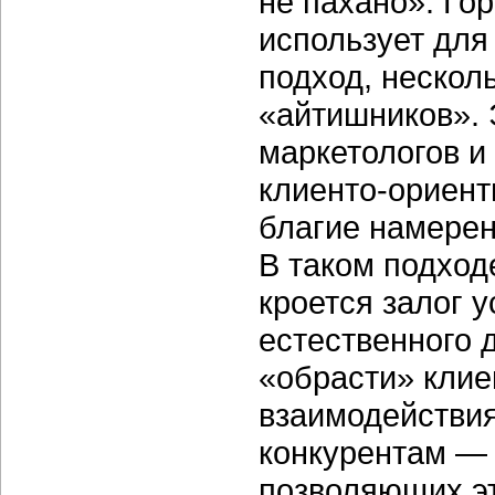
не пахано». Го
использует для
подход, нескол
«айтишников». 
маркетологов и
клиенто-ориен
благие намере
В таком подходе
кроется залог у
естественного 
«обрасти» клие
взаимодействия
конкурентам — 
позволяющих эт