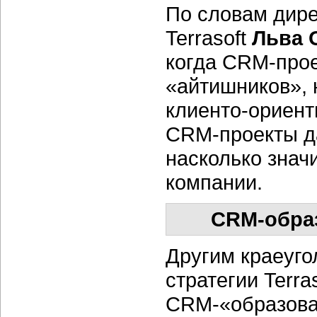
По словам дире
Terrasoft
Льва 
когда CRM-прое
«айтишников», 
клиенто-ориент
CRM-проекты да
насколько знач
компании.
CRM-образ
Другим краеуг
стратегии Terra
CRM-«образован