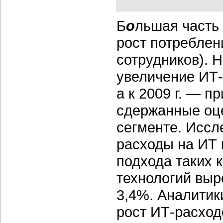
Б
о
льшая часть
рост потреблен
сотрудников). Н
увеличение ИТ-
а к 2009 г. — п
сдержанные оце
сегменте. Иссл
расходы на ИТ 
подхода таких 
технологий выр
3,4%. Аналитики
рост ИТ-расход