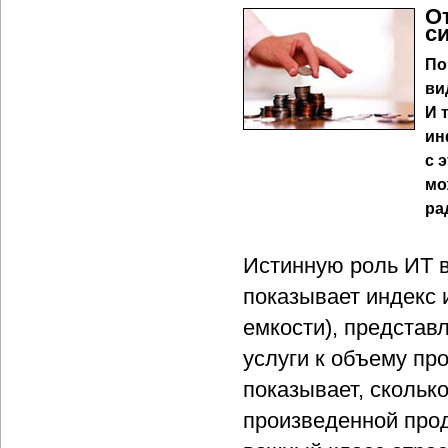
О
с
По
ви
И 
ин
с 
мо
ра
Истинную роль ИТ в
показывает индекс 
емкости), представ
услуги к объему пр
показывает, скольк
произведенной про