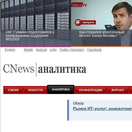
«Mr. Сумкин» подготовился к
Как строился электронный
прекращению поддержки
бизнес Банка Москвы?
WS2003
English
Mobile
Android
Light
Twitter (topnews)
Facebook
Заоблачная оптимизация: как
Рейтинг CNewsInfrastructure 20
Faberlic изменил подход к
приглашаем участвовать
аналитике
АНАЛИТИКА
CNEWS
НОВОСТИ
КОНФЕРЕНЦИИ
ЖУРНАЛ
Обзор
Рынок ИТ-услуг: консалтинг