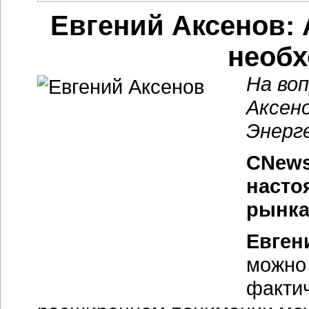
Евгений Аксенов: 
необх
На во
Аксен
Энерг
CNews
насто
рынка
Евген
можно 
фактич