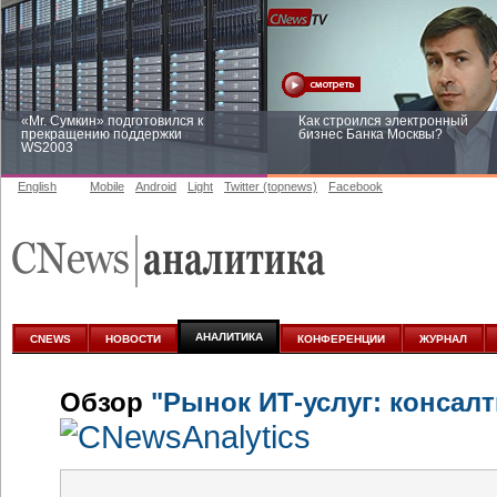
«Mr. Сумкин» подготовился к
Как строился электронный
прекращению поддержки
бизнес Банка Москвы?
WS2003
English
Mobile
Android
Light
Twitter (topnews)
Facebook
Заоблачная оптимизация: как
Рейтинг CNewsInfrastructure 20
Faberlic изменил подход к
приглашаем участвовать
аналитике
АНАЛИТИКА
CNEWS
НОВОСТИ
КОНФЕРЕНЦИИ
ЖУРНАЛ
Обзор
"Рынок ИТ-услуг: консалт