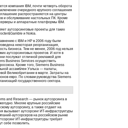
тся компания IBM, почти четверть оборота
 заключении очередного крупного соглашения
Соглашение распространяется на центры
ов и обслуживание настольных ПК. Кроме
е серверы и аппаратные платформы IBM.
яет аутсорсинговые проекты для таких
Procter&Gamble и Nokia.
авнению с IBM и HP в 2006 году были
оизведена некоторая реорганизация,
ость бизнеса. Тем не менее, 2006 год нельзя
ких аутсорсинговых проектов. И хотя в
 они послужат отличной рекламой для
ns Business Services осуществить
осоюза. Кроме того, Siemens Business
льной ассамблеи Уэльса — палаты,
евой Великобритании в марте. Затраты на
нов евро. По словам руководства Siemens
ганизаций государственного сектора.
tems and Research — рынок аутсорсинга в
ежегодно. Многие крупные российские
кому аутсорсингу, а также отдают на
ня вызывает аутсорсинг ИТ-инфраструктуры
омпаний-аутсорсеров на российском рынке
 аутсорсинг ИТ-инфраструктуры требует
ут себе позволить.