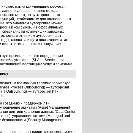
лийского языка как «внешние ресурсы».
ь данного управленческого метода.
овольно много, но суть проста — это
функций, необходимых для полноценного
ие, что аналогом аутсорсинга можно
а российском рынке, и в оформляемых
ко, специалисты крупнейших западных
: основным отличием аутсорсинга от
етоды, средства и пути достижения этих
и вся ответственность за получение
ю аутсорсинга является определение
вне обслуживания (SLA — Service Level
оотношений поставщика услуг и заказчика.
аницу
 ясность в возможную терминологическую
ness Рrocess Оutsourcing) — аутсорсинг
(IT Outsourcing) — аутсорсинг ИТ-
й.
по созданию и поддержке ИТ-
: управление активами (Asset Management
ивание центров хранения данных (Data Center
ervices), управление сетями (Managed and
ие безопасности (Security Management
из перечисленных видов аутсорсинга может