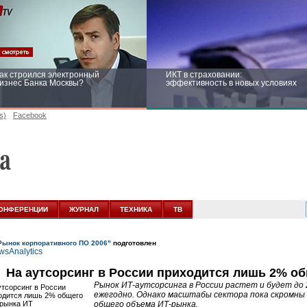
ак строился электронный
ИКТ в страховании:
изнес Банка Москвы?
эффективность в новых условиях
s)
Facebook
ейтинг CNewsInfrastructure 2015:
Информационная безопасность
риглашаем участвовать
бизнеса и госструктур: развитие в
новых условиях
ОНФЕРЕНЦИИ
ЖУРНАЛ
ТЕХНИКА
ТВ
Рынок корпоративного ПО 2006"
подготовлен
На аутсорсинг в России приходится лишь 2% о
Рынок ИТ-аутсорсинга в России растет и будет до 2
ежегодно. Однако масштабы сектора пока скромны 
общего объема ИТ-рынка.