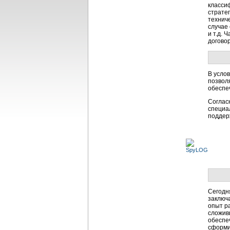
класси
страте
технич
случае
и т.д.
договор
В усло
позвол
обеспе
Соглас
специа
поддер
Сегодня
заключ
опыт р
сложив
обеспе
сформи