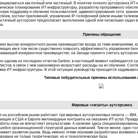
фицироваться как полный или частичный. В понятие полного аутсорсинга ИТ
гическое планирование ИТ-инфраструктуры, разработку программного обеспе
ескую поддержку и обучение пользователей, администрирование сети, хране
 сбоев, хостинг приложений, управление IP-телефонией (и/или иными телеко
 Частичный аутсорсинг предполагает выполнение одной или нескольких задач 
а.
Причины обращения
виях высоко конкурентного рынка преимущество всегда за теми компаниями, 
яющих им в том числе существенно повысить эффективность управления бизн
чивающей конкурентное преимущество, на Западе принято считать аутсорсин
но одному из последних отчетов Gartner, в настоящий момент наблюдается с
листов, в связи с чем закономерно возрастают расходы на их обучение. Соот
жка ИТ-инфраструктуры. В этой ситуации руководству приходится задумыват
Типовые побудительные причины использования 
Мировые «гиганты» аутсорсинга
 на российском рынке работают три мировых аутсорсинговых гиганта — IBM, H
ающие в США и Европе миллиардные контракты на оказание ИТ-услуг. Правда,
аботы пока не впечатляет результатами. А наличие здесь специализирован
шейся организационной структурой данных компаний. Тем не менее, одно толь
чивает развитие рынка. Ведь именно этими игроками разработаны всемирно 
рована не только теоретическая, но и технологическая база.