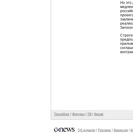
Но это
медлен
россий
проект
заключ
реализ
Service
Страте
предпо
прилож
соглаш
контрак
Техноблог
|
Форумы
|
ТВ
|
Архив
Об издании
|
Реклама
|
Вакансии
|
К