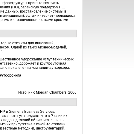
-инфраструктуры принято включать
чения (ПО), сервисную поддержку ПО,
ние данных, восстановление системы в
ммуникациями), услуги интернет-провайдера
в рамках ограниченного четкими сроками
которые открыты для инноваций,
есом. Одной из таких бизнес-моделей,
г.
ущественное удорожание услуг технических
ветственно, дорожает и круглосуточная
ься о привлечении компании-аутсорсера.
аутсорсинга
Источник: Morgan Chambers, 2006
P и Siemens Business Services,
 эксперты утверждают, что в России их
ных подразделений объясняется лишь
ко их присутствие в какой-то степени
известные методики, инструментарий,