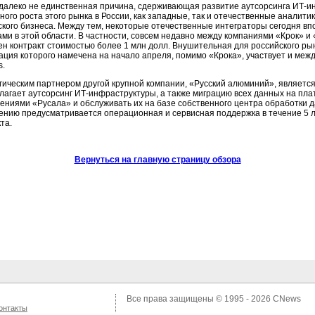
 далеко не единственная причина, сдерживающая развитие аутсорсинга ИТ-и
ного роста этого рынка в России, как западные, так и отечественные аналит
ского бизнеса. Между тем, некоторые отечественные интеграторы сегодня в
ами в этой области. В частности, совсем недавно между компаниями «Крок» 
ен контракт стоимостью более 1 млн долл. Внушительная для российского рын
ация которого намечена на начало апреля, помимо «Крока», участвует и меж
s.
гическим партнером другой крупной компании, «Русский алюминий», является 
лагает аутсорсинг ИТ-инфраструктуры, а также миграцию всех данных на пла
ениями «Русала» и обслуживать их на базе собственного центра обработки 
ению предусматривается операционная и сервисная поддержка в течение 5 
та.
Вернуться на главную страницу обзора
Все права защищены © 1995 - 2026
CNews
онтакты