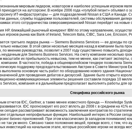
изнанным мировым лидером, новатором и наиболее успешным игроком являе
 приходится на аутсорсинг. В ноябре 2006 года «голубой гигант» объявил о
сорсингу ИТ-инфраструктуры — для подразделений Nissan в США и Канаде. 
тки данных, службы поддержки пользователей, системы обслуживания дилер
в рамках этого сотрудничества североамериканский Nissan перейдет на новы
ия HP, ближайший рыночный конкурент IBM по этому направлению, осуществл
ых игроков рынка как Bank of Ireland, Telecom Italia, CIBC, Sara Lee, Ericsson, 
ается третьего лидера рынка — Siemens Business Services — ее доходы по ср
тельно невысоки. В этой связи несколько месяцев назад в компании была пр
, по мнению руководства, позволит к 2007 году существенно повысить доходн
 неудачным для Siemens Business Services. На счету компании несколько гром
м масштабе их прибыльность невысока, тем не менее, как считают эксперты,
 компании. В частности, победа в общеевропейском тендере позволила Sieme
огическую поддержку председательствования Австрии в Совете Министров Евр
es выполнила основную часть работ по оборудованию нового здания Национа
значенной для проведения дебатов и дискуссий. Здание было открыто корол
ационно-коммуникационные элементы решения составили порядка 10 миллио
ss Services, компания и в дальнейшем предполагает выполнять работы для ор
Специфика российского рынка
ным отчетов IDC, Gartner, а также менее известного бренда — Knowledge Sys
развивается. IDC прогнозирует его рост вплоть до 2008 г. в среднем на 41% 
ии сегодня рассматривают возможность заключения контрактов по стратегичес
синг отдельные непрофильные функции. Наибольший интерес в России сегод
орсинг бизнес-приложений. При этом классических (в западном понимании) к
 не так уж много. Связано такое положение вещей, прежде всего, с тем, что
ых инвестиций на начальном этапе, которые российские игроки не всегда мог