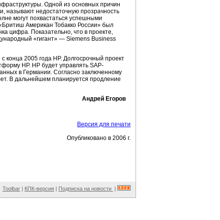
нфраструктуры. Одной из основных причин
ики, называют недостаточную прозрачность
полне могут похвастаться успешными
и «Бритиш Американ Тобакко России» был
ка цифра. Показательно, что в проекте,
дународный «гигант» — Siemens Business
с конца 2005 года HP. Долгосрочный проект
тформу HP. HP будет управлять SAP-
данных в Германии. Согласно заключенному
лет. В дальнейшем планируется продление
Андрей Егоров
Версия для печати
Опубликовано в 2006 г.
Toolbar
|
КПК-версия
|
Подписка на новости
|