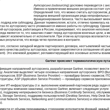
Аутсорсинг (outsourcing)
дословно переводится с анг
Именно в привлечении внешних ресурсов состоит сут
Определений того, что можно считать аутсорсингом, д
передача внешней организации ряда непрофильных 
функционирования бизнеса. Часто высказывают мнен
ь подряд или субподряд. Данная терминология, кстати, отлично прижилась н
ктах по аутсорсингу часто упоминаются именно работы по субподряду. Одна
ий-аутсорсеров, работающих в России, подчеркивают, что аналогия неполная
яда является то, что заказчик ставит перед аусторсером конечные цели, а м
зависят исключительно от исполнителя. При этом на аутсорсера возлагается 
ых результатов, что всегда четко прописано в контракте.
того, согласно западной модели партнерского договора, неотъемлемой часть
мого качества работы аутсорсера, которое закрепляется в соглашении об уро
ent). Это ключевой документ, регламентирующий все основные аспекты взаим
Gartner проясняет терминологическую пут
фикация направлений аутсорсинга, разработанная Gartner, позволяет внести
цу. Аналитики выделяют четыре основных направления аутсорсинга: BPO (Busi
процессов; BSP (Business Service Provider) — провайдер бизнес-сервисов; ITO 
руктуры; ASP (Application Service Provider) — провайдер сервисов приложени
синг ИТ-инфраструктуры (т.е. выполнение компанией-партнером ряда задач 
труктуры компании-заказчика), согласно Gartner, включает следующие услуги
s), поддержку непрерывности бизнеса (Business Continuity Services), обслуж
s, Storage Services), поддержку пользователей (Desktop Services, Help Desk S
ional Network Services, Networking and Communications Services) и обеспечен
s).
симости от объема передаваемых стороннему исполнителю функций, каждый 