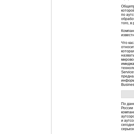
Общепр
которой
по аут
обрабо
того, 
Компан
известн
Что кас
относи
которая
назвать
мирово
имиджа
технол
Servic
предна
информ
Busine
По дан
России 
компан
аутсор
и аутс
сегодня
серьезн