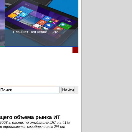
Планшет Dell Venue 11 Pro
Пора выбирать Fujitsu!
бщего объема рынка ИТ
008 г. расти, по ожиданиям IDC, на 41%
и оцениваются сегодня лишь в 2% от