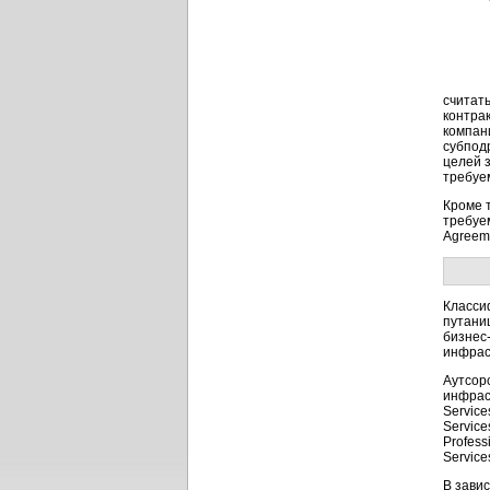
считат
контра
компан
субподр
целей 
требуем
Кроме 
требуе
Agreem
Класси
путани
бизнес-
инфраст
Аутсор
инфрас
Service
Service
Profess
Service
В зави