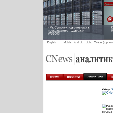
«Mr. Сумкин» подготовился к
К
прекращению поддержки
б
WS2003
English
Mobile
Android
Light
Twitter (topnew
Заоблачная оптимизация: как
Р
Faberlic изменил подход к
п
аналитике
АНАЛИТИКА
CNEWS
НОВОСТИ
К
Обзор
"