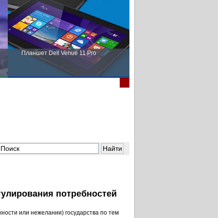
Планшет Dell Venue 11 Pro
Пора выбирать Fujitsu!
гулирования потребностей
жности или нежелании) государства по тем