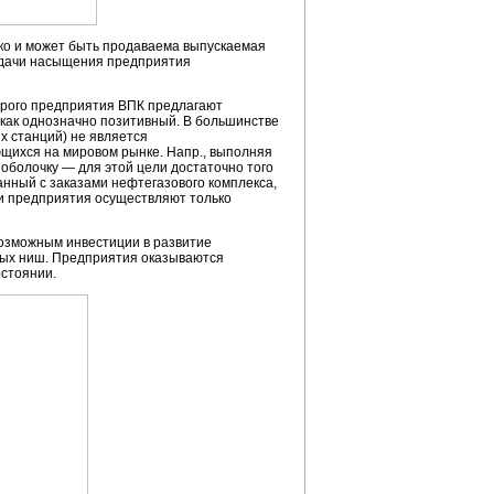
ко и может быть продаваема выпускаемая
адачи насыщения предприятия
торого предприятия ВПК предлагают
 как однозначно позитивный. В большинстве
х станций) не является
ющихся на мировом рынке. Напр., выполняя
оболочку — для этой цели достаточно того
анный с заказами нефтегазового комплекса,
ми предприятия осуществляют только
возможным инвестиции в развитие
овых ниш. Предприятия оказываются
остоянии.