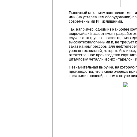
Рыночный механизм заставляет многи
ими (на устаревшем оборудовании) п
современными ИТ излишними.
Так, например, одним из наиболее кр
широчайший ассортимент разработок и
случаев эта группа заказов (производ
высокотехнологичными и, не требует 
заказ на компрессоры для нефтеперег
уровня технологий, которые были созд
отечественное производство спутнико
штамповку металлических «тарелок» 
Незначительная выручка, на которую 
производства, что в свою очередь пр
зажатыми в своеобразном контуре низ