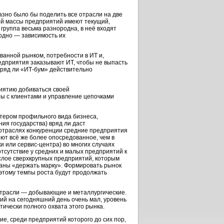
азно было бы поделить все отрасли на две
ой массы предприятий имеют текущий,
группа весьма разнородна, в неё входят
одно — зависимость их
ванной рынком, потребности в ИТ и,
редприятия заказывают ИТ, чтобы не выпасть
 вряд ли «ИТ-бум» действительно
риятию добиваться своей
ты с клиентами и управление цепочками
актером профильного вида бизнеса,
ия государства) вряд ли даст
 отраслях конкуренции средние предприятия
ют всё же более опосредованное, чем в
 или сервис-центра) во многих случаях
тсутствие у средних и малых предприятий к
слое сверхкрупных предприятий, которым
язаны «держать марку». Формировать рынок
оэтому темпы роста будут продолжать
отрасли — добывающие и металлургические.
й на сегодняшний день очень мал, уровень
ически полного охвата этого рынка.
е, среди предприятий которого до сих пор,