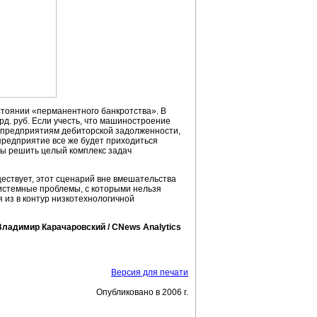
стоянии «перманентного банкротства». В
д. руб. Если учесть, что машиностроение
ия предприятиям дебиторской задолженности,
 предприятие все же будет приходиться
 бы решить целый комплекс задач
ществует, этот сценарий вне вмешательства
системные проблемы, с которыми нельзя
 из в контур низкотехнологичной
Владимир Карачаровский / CNews Analytics
Версия для печати
Опубликовано в 2006 г.