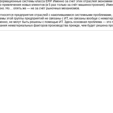
формационные системы класса ERP. Именно за счет этих отраслей экономики
го привлечения новых клиентов (в 5 раз только за счёт машиностроения). Им
но. Но… опять же — не за счёт рыночных механизмов.
 относятся предприятия отраслей с накопившимися системными проблемами,
ы этой группы предприятий не связаны с ИТ, не связаны вообще с нематер
ственно, не могут быть решены с помощью ИТ. Здесь основная проблема — это
ания нематериальных факторов производства прежде, чем будет решена пр