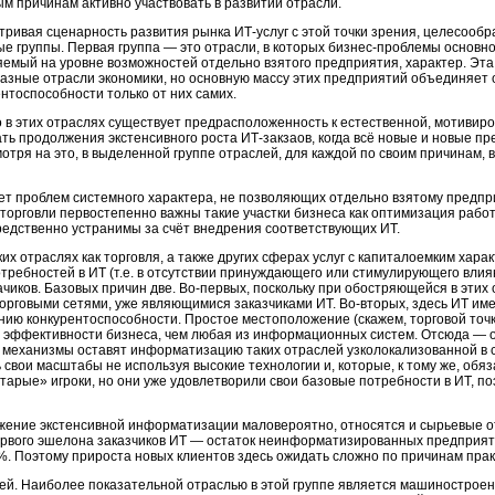
ым причинам активно участвовать в развитии отрасли.
тривая сценарность развития рынка ИТ-услуг с этой точки зрения, целесообр
ые группы. Первая группа — это отрасли, в которых бизнес-проблемы основн
яемый на уровне возможностей отдельно взятого предприятия, характер. Эта 
разные отрасли экономики, но основную массу этих предприятий объединяет 
нтоспособности только от них самих.
 в этих отраслях существует предрасположенность к естественной, мотивиро
ть продолжения экстенсивного роста ИТ-закзаов, когда всё новые и новые п
мотря на это, в выделенной группе отраслей, для каждой по своим причинам,
нет проблем системного характера, не позволяющих отдельно взятому предп
 торговли первостепенно важны такие участки бизнеса как оптимизация рабо
едственно устранимы за счёт внедрения соответствующих ИТ.
ких отраслях как торговля, а также других сферах услуг с капиталоемким хар
ребностей в ИТ (т.е. в отсутствии принуждающего или стимулирующего влиян
чиков. Базовых причин две. Во-первых, поскольку при обостряющейся в этих
торговыми сетями, уже являющимися заказчиками ИТ. Во-вторых, здесь ИТ име
нию конкурентоспособности. Простое местоположение (скажем, торговой точки
я эффективности бизнеса, чем любая из информационных систем. Отсюда — о
 механизмы оставят информатизацию таких отраслей узколокализованной в 
 свои масштабы не используя высокие технологии и, которые, к тому же, об
тарые» игроки, но они уже удовлетворили свои базовые потребности в ИТ, п
олжение экстенсивной информатизации маловероятно, относятся и сырьевые 
ервого эшелона заказчиков ИТ — остаток неинформатизированных предприяти
%. Поэтому прироста новых клиентов здесь ожидать сложно по причинам практ
лей. Наиболее показательной отраслью в этой группе является машиностроени