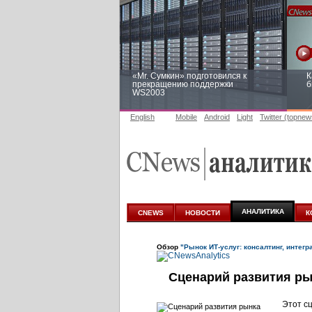
«Mr. Сумкин» подготовился к
К
прекращению поддержки
б
WS2003
English
Mobile
Android
Light
Twitter (topnew
Заоблачная оптимизация: как
Р
Faberlic изменил подход к
п
аналитике
АНАЛИТИКА
CNEWS
НОВОСТИ
К
Обзор
"Рынок ИТ-услуг: консалтинг, интегр
Сценарий развития ры
Этот с