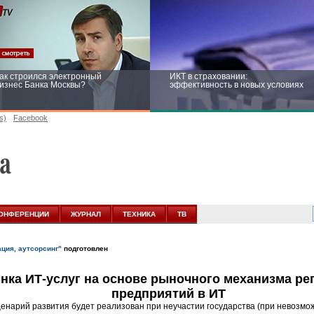
ак строился электронный
ИКТ в страховании:
изнес Банка Москвы?
эффективность в новых условиях
s)
Facebook
ейтинг CNewsInfrastructure 2015:
Информационная безопасность
риглашаем участвовать
бизнеса и госструктур: развитие в
новых условиях
ОНФЕРЕНЦИИ
ЖУРНАЛ
ТЕХНИКА
ТВ
ация, аутсорсинг"
подготовлен
нка ИТ-услуг на основе рыночного механизма ре
предприятий в ИТ
ценарий развития будет реализован при неучастии государства (при невозмо