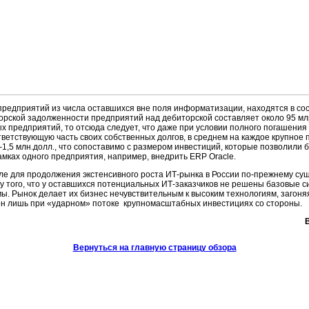
 предприятий из числа оставшихся вне поля информатизации, находятся в со
ской задолженности предприятий над дебиторской составляет около 95 млр
ных предприятий, то отсюда следует, что даже при условии полного погашен
тветствующую часть своих собственных долгов, в среднем на каждое крупное
-1,5 млн.долл., что сопоставимо с размером инвестиций, которые позволили
амках одного предприятия, например, внедрить ERP Oracle.
оле для продолжения экстенсивного роста ИТ-рынка в России по-прежнему су
ду того, что у оставшихся потенциальных ИТ-заказчиков не решены базовые 
. Рынок делает их бизнес нечувствительным к высоким технологиям, загоняя
ен лишь при «ударном» потоке крупномасштабных инвестициях со стороны.
Вернуться на главную страницу обзора