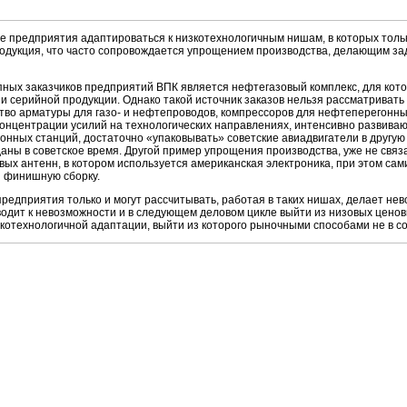
е предприятия адаптироваться к низкотехнологичным нишам, в которых толь
родукция, что часто сопровождается упрощением производства, делающим з
упных заказчиков предприятий ВПК является нефтегазовый комплекс, для ко
 серийной продукции. Однако такой источник заказов нельзя рассматривать
ство арматуры для газо- и нефтепроводов, компрессоров для нефтеперегонны
концентрации усилий на технологических направлениях, интенсивно развива
онных станций, достаточно «упаковывать» советские авиадвигатели в другую 
аны в советское время. Другой пример упрощения производства, уже не связ
вых антенн, в котором используется американская электроника, при этом са
и финишную сборку.
предприятия только и могут рассчитывать, работая в таких нишах, делает не
иводит к невозможности и в следующем деловом цикле выйти из низовых цен
котехнологичной адаптации, выйти из которого рыночными способами не в с