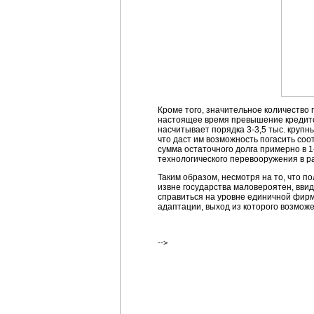
Кроме того, значительное количество
настоящее время превышение кредитор
насчитывает порядка 3-3,5 тыс. круп
что даст им возможность погасить соо
сумма остаточного долга примерно в 1
технологического перевооружения в р
Таким образом, несмотря на то, что п
извне государства маловероятен, вви
справиться на уровне единичной фирмы
адаптации, выход из которого возмож
-->