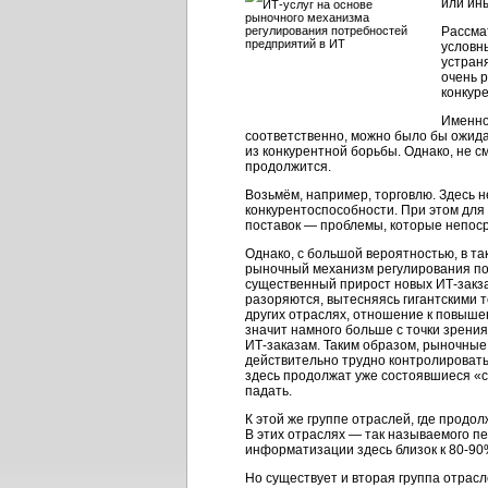
или ин
Рассма
условн
устран
очень 
конкуре
Именно
соответственно, можно было бы ожида
из конкурентной борьбы. Однако, не с
продолжится.
Возьмём, например, торговлю. Здесь 
конкурентоспособности. При этом для
поставок — проблемы, которые непоср
Однако, с большой вероятностью, в та
рыночный механизм регулирования пот
существенный прирост новых ИТ-закза
разоряются, вытесняясь гигантскими 
других отраслях, отношение к повыше
значит намного больше с точки зрени
ИТ-заказам. Таким образом, рыночные
действительно трудно контролировать
здесь продолжат уже состоявшиеся «с
падать.
К этой же группе отраслей, где прод
В этих отраслях — так называемого п
информатизации здесь близок к 80-90
Но существует и вторая группа отрас