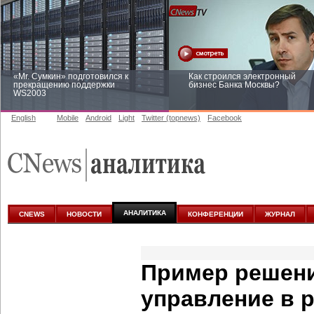
«Mr. Сумкин» подготовился к
Как строился электронный
прекращению поддержки
бизнес Банка Москвы?
WS2003
English
Mobile
Android
Light
Twitter (topnews)
Facebook
Заоблачная оптимизация: как
Рейтинг CNewsInfrastructure 20
Faberlic изменил подход к
приглашаем участвовать
аналитике
АНАЛИТИКА
CNEWS
НОВОСТИ
КОНФЕРЕНЦИИ
ЖУРНАЛ
Пример решени
управление в 