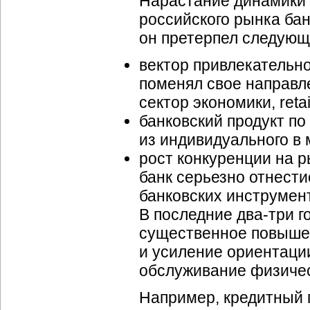
Нарастание динамики 
российского рынка бан
он претерпел следующ
вектор привлекательн
поменял свое направле
сектор экономики, retail
банковский продукт по
из индивидуального в
рост конкуренции на 
банк серьезно отнести
банковских инструмен
В последние
два-три
г
существенное повыше
и усиление ориентации
обслуживание физичес
Например, кредитный п