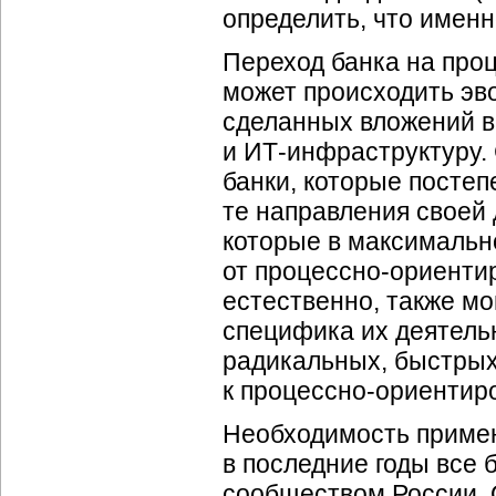
определить, что именн
Переход банка на
про
может происходить эв
сделанных вложений в
и
ИТ-инфраструктуру
.
банки, которые постеп
те направления своей 
которые в максимальн
от
процессно-ориенти
естественно, также мо
специфика их деятель
радикальных, быстрых
к
процессно-ориентир
Необходимость приме
в последние годы все 
сообществом России. 