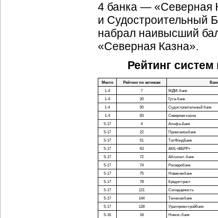
4 банка — «Северная 
и Судостроительный Ба
набрал наивысший бал 
«Северная Казна».
Рейтинг систем
Место
Рейтинг по активам
Бан
1-4
7
МДМ-банк
1-4
20
Гута-банк
1-4
50
Судостроительный банк
1-4
83
Северная казна
5-17
4
Альфа-Банк
5-17
22
Промсвязьбанк
5-17
51
ТатФондБанк
5-17
63
АКБ «ВБРР»
5-17
72
Абсолют-банк
5-17
74
Росевробанк
5-17
75
Новикомбанк
5-17
78
Кредиттраст
5-17
121
Солидарность
5-17
144
Телекомбанк
5-17
128
Уралпромстройбанк
5-16
18
Номос-банк