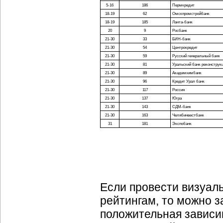
5-16
186
Пермкредит
18-19
62
Омскпромстройбанк
18-19
185
Ланта-банк
20
9
Росбанк
21-30
33
БИН-банк
21-30
54
Центрокредит
21-30
59
Русский генеральный банк
21-30
81
Уральский банк реконструкц
21-30
89
Академхимбанк
21-30
96
Кредит Урал банк
21-30
117
Россия
21-30
137
Югра
21-30
143
СДМ-банк
21-30
163
Челябинвестбанк
31
181
Экспобанк
Если провести визуал
рейтингам, то можно з
положительная зависи