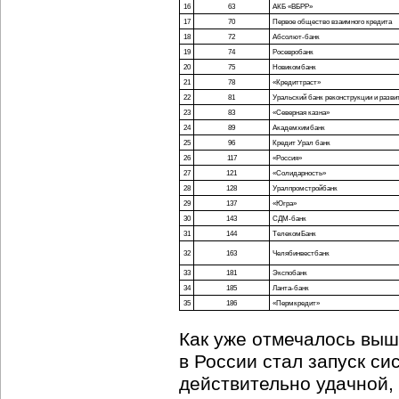
16
63
АКБ «ВБРР»
17
70
Первое общество взаимного кредита
18
72
Абсолют-банк
19
74
Росевробанк
20
75
Новикомбанк
21
78
«Кредиттраст»
22
81
Уральский банк реконструкции и разви
23
83
«Северная казна»
24
89
Академхимбанк
25
96
Кредит Урал банк
26
117
«Россия»
27
121
«Солидарность»
28
128
Уралпромстройбанк
29
137
«Югра»
30
143
СДМ-банк
31
144
ТелекомБанк
32
163
Челябинвестбанк
33
181
Экспобанк
34
185
Ланта-банк
35
186
«Пермкредит»
Как уже отмечалось выш
в России стал запуск с
действительно удачной, 