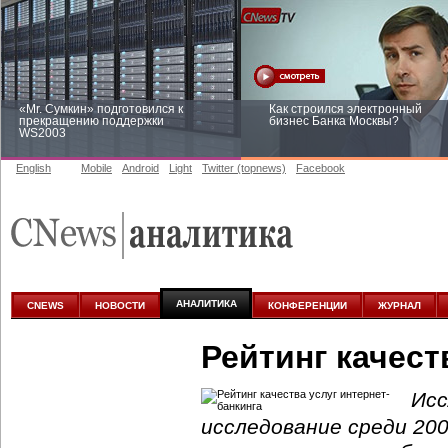
«Mr. Сумкин» подготовился к
Как строился электронный
прекращению поддержки
бизнес Банка Москвы?
WS2003
English
Mobile
Android
Light
Twitter (topnews)
Facebook
Заоблачная оптимизация: как
Рейтинг CNewsInfrastructure 20
Faberlic изменил подход к
приглашаем участвовать
аналитике
АНАЛИТИКА
CNEWS
НОВОСТИ
КОНФЕРЕНЦИИ
ЖУРНАЛ
Рейтинг качест
Исс
исследование среди 200