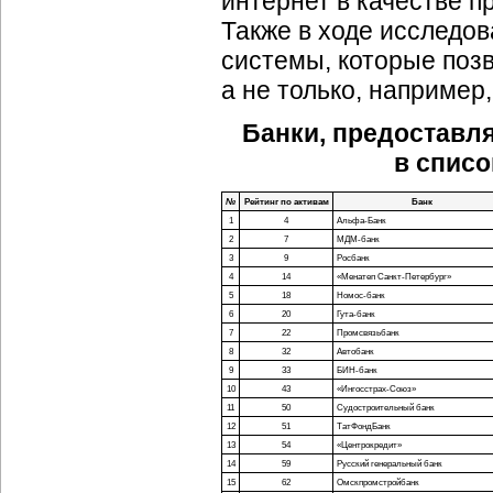
интернет в качестве п
Также в ходе исследов
системы, которые поз
а не только, например
Банки, предоставл
в списо
№
Рейтинг по активам
Банк
1
4
Альфа-Банк
2
7
МДМ-банк
3
9
Росбанк
4
14
«Менатеп Санкт-Петербург»
5
18
Номос-банк
6
20
Гута-банк
7
22
Промсвязьбанк
8
32
Автобанк
9
33
БИН-банк
10
43
«Ингосстрах-Союз»
11
50
Судостроительный банк
12
51
ТатФондБанк
13
54
«Центрокредит»
14
59
Русский генеральный банк
15
62
Омскпромстройбанк