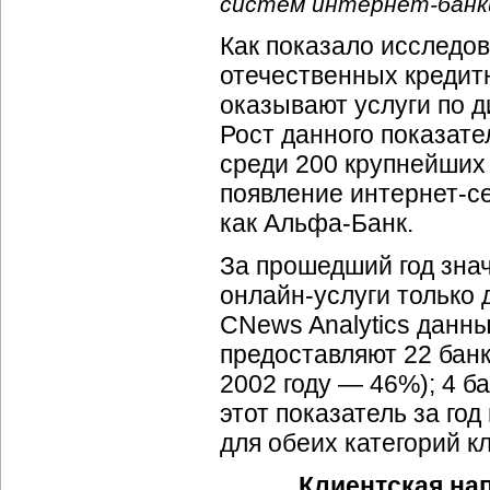
систем
интернет-банк
Как показало исследов
отечественных кредитн
оказывают услуги по 
Рост данного показател
среди 200 крупнейших 
появление
интернет-с
как
Альфа-Банк
.
За прошедший год зна
онлайн-услуги
только 
CNews Analytics данны
предоставляют 22 банк
2002 году — 46%); 4 б
этот показатель за год
для обеих категорий к
Клиентская на