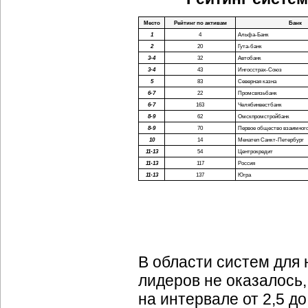
Место
Рейтинг по активам
Банк
1
4
Альфа-Банк
2
20
Гута-банк
3-4
32
Автобанк
3-4
43
Ингосстрах-Союз
5
83
Северная казна
6-7
22
Промсвязьбанк
6-7
163
Челябинвестбанк
8-9
62
Омскпромстройбанк
8-9
70
Первое общество взаимного
10
14
Менатеп Санкт-Петербург
11-13
54
Центрокредит
11-13
117
Россия
11-13
137
Югра
В области систем для 
лидеров не оказалось
на интервале от 2,5 д