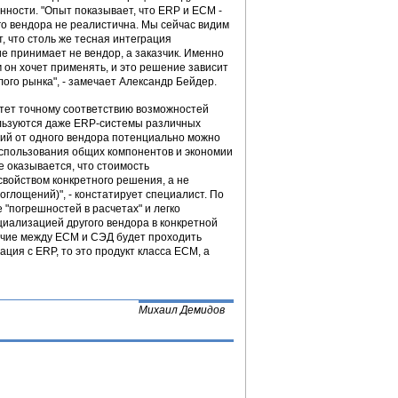
ности. "Опыт показывает, что ERP и ECM -
ого вендора не реалистична. Мы сейчас видим
, что столь же тесная интеграция
 принимает не вендор, а заказчик. Именно
 он хочет применять, и это решение зависит
ого рынка", - замечает Александр Бейдер.
итет точному соответствию возможностей
льзуются даже ERP-системы различных
ий от одного вендора потенциально можно
использования общих компонентов и экономии
е оказывается, что стоимость
войством конкретного решения, а не
глощений)", - констатирует специалист. По
е "погрешностей в расчетах" и легко
иализацией другого вендора в конкретной
личие между ECM и СЭД будет проходить
ция с ERP, то это продукт класса ECM, а
Михаил Демидов