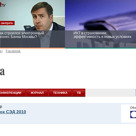
ак строился электронный
ИКТ в страховании:
изнес Банка Москвы?
эффективность в новых условиях
s)
Facebook
ейтинг CNewsInfrastructure 2015:
Информационная безопасность
риглашаем участвовать
бизнеса и госструктур: развитие в
новых условиях
ОНФЕРЕНЦИИ
ЖУРНАЛ
ТЕХНИКА
ТВ
р
Обз
ок СЭД 2010