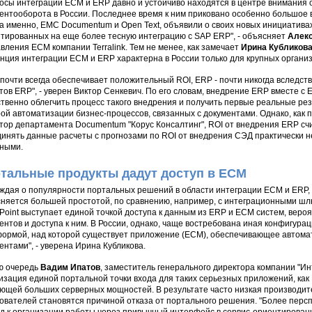
осы интеграции ECM и ERP давно и устойчиво находятся в центре внимания 
ентооборота в России. Последнее время к ним приковано особенно большое 
а именно, EMC Documentum и Open Text, объявили о своих новых инициативах
тированных на еще более тесную интеграцию с SAP ERP", - объясняет
Алек
вления ECM компании Terralink. Тем не менее, как замечает
Ирина Кубликов
нция интеграции ECM и ERP характерна в России только для крупных органи
почти всегда обеспечивает положительный ROI, ERP - почти никогда вследств
тов ERP", - уверен Виктор Сенкевич. По его словам, внедрение ERP вместе с
твенно облегчить процесс такого внедрения и получить первые реальные ре
ой автоматизации бизнес-процессов, связанных с документами. Однако, как 
тор департамента Documentum "Корус Консалтинг", ROI от внедрения ERP счи
инять данные расчеты с прогнозами по ROI от внедрения СЭД практически н
ными.
тальные продукты дадут доступ в ECM
ждая о популярности портальных решений в области интеграции ECM и ERP, 
няется большей простотой, по сравнению, например, с интеграционными шлю
Point выступает единой точкой доступа к данным из ERP и ECM систем, вероя
ентов и доступа к ним. В России, однако, чаще востребована иная конфигурац
ормой, над которой существует приложение (ECM), обеспечивающее автома
ентами", - уверена Ирина Кубликова.
ю очередь
Вадим Ипатов
, заместитель генерального директора компании "Инт
изация единой портальной точки входа для таких серьезных приложений, как
ющей больших серверных мощностей. В результате часто низкая производит
ователей становятся причиной отказа от портального решения. "Более перс