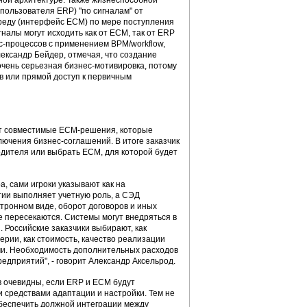
ной архитектуре. Также жизнеспособной
пользователя ERP) "по сигналам" от
реду (интерфейс ECM) по мере поступления
алы могут исходить как от ECM, так от ERP
с-процессов с применением BPM/workflow,
лександр Бейдер, отмечая, что создание
 очень серьезная бизнес-мотивировка, потому
ов или прямой доступ к первичным
ают совместимые ECM-решения, которые
ючения бизнес-соглашений. В итоге заказчик
одителя или выбрать ECM, для которой будет
, сами игроки указывают как на
тии выполняет учетную роль, а СЭД
тронном виде, оборот договоров и иных
 пересекаются. Системы могут внедряться в
Российские заказчики выбирают, как
рии, как стоимость, качество реализации
чи. Необходимость дополнительных расходов
едприятий", - говорит Александр Аксельрод.
 очевидны, если ERP и ECM будут
 средствами адаптации и настройки. Тем не
 обеспечить должной интеграции между