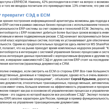
 доступа к ERP/ECM. Наконец, 42% респондентов в ответ на вопрос о возмо
о и того же вендора посчитали это преимуществом. 13% отметили, что уже с
 превратит СЭД в ECM
ки зрения построения информационной архитектуры возможны два подхода 
и ERP-систем в рамках сквозных бизнес-процессов с использованием технол
иональности ERP-системы за счет сервисов и технологий ECM. Эксперты, о
ентооборота с ERP позволяет добиться более быстрых сроков возврата инве
тивным и менее подверженным рискам. СЭД начинает восприниматься бизне
огой класс корпоративных систем, поэтому их устанавливают для обеспече
льности. Одним из предпочтительных продуктов здесь является MS SharePoi
t, полагает, что на рынке приходит время комплексных недорогих решений: 
ентооборота в интеграции с системой управления бизнес-процессами и систе
есна интеграция данных приложений с корпоративным форумом и другими пр
нее, в иерархии зависимостей СЭД от других систем ERP стоят на последнем
ления контентом (хранилища документов) и CRM.
вполне очевидно, если смотреть на ECM со стороны ERP. Все-таки большинс
водственные, денежные и товарные транзакции, однако есть и очень важное 
нные с хозяйственными операциями", - объясняет
Сергей Курьянов
, директо
аких документов, относительно транзакционных, гораздо меньше, автоматизац
ссов имеет очень большое влияние на эффективность управления и прозрач
ногие говорят как раз в основном об управленческих процессах и управленч
лярии - это задача из которой выросли все российские СЭД)". Эксперт полагае
ны ERP) вполне характерен для России, приводя в пример функциональность 
вленную на управление транзакционными документами.