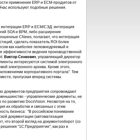
жности применения ERP и ECM-продуктов от
ейчас используют подобные решения.
к интеграции ERP и ECM/СЭД: интеграция
огий SOA и BPM, либо расширение
прошенные CNews, полагают, что интеграция
стиций, сделать показатель ROI более
сом как наиболее легковнедряемый и
ния эффективности ведения производственной
nt.
Виктор Сенкевич
, управляющий директор
"Клиенты интересуются системой электронного
мой электронного архива. Кроме этого,
иложениями корпоративного портала". Тем
 месте, пропуская вперед системы
тво документов предприятия сопровождают
меньшинство - управленческие документы, не
р по развитию DocsVision. Несмотря на то,
ия их обработки и связанных с этим
ность бизнеса: "В российском понимании
еской документации (автоматизация
т, что второй взгляд на документооборот (со
решения "1С:Предприятие", как раз и