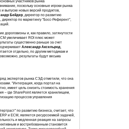
основных участников рынка
внимание, поскольку основные игроки рынка
 и выпуске новых версий продуктов,
сандр Бейдер
, директор по развитию
а
, директор по маркетингу "Босс-Референт",
заций.
ие дороговизны и, как правило, затянутости
 ECM увеличивает ROI плюс может
зультаты существенно раньше за счет
подчеркивает
Александр Аксельрод
,
тается отдельно, по другим методикам и
евозможно, результаты будут весьма
ряд экспертов рынка СЭД отметили, что она
зами. "Интеграция, когда портал на
тно, имеет цель снизить стоимость хранения
ия – где SharePoint является хранилищем,
тизацию процессов управления
ертраст" по развитию бизнеса, считает, что
 ERP и ЕСМ, является ресурсоемкой задачей,
ельность и медленная реакция на запросы
пективным и востребованным становится