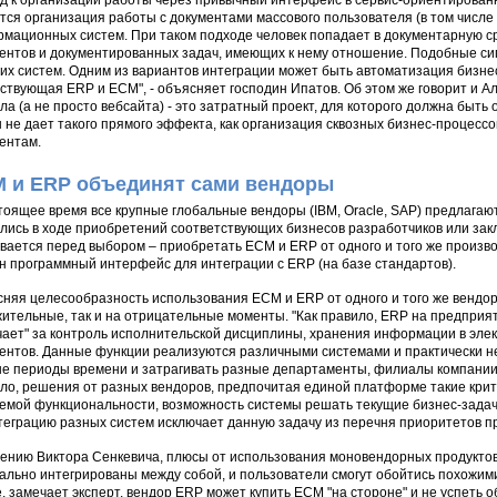
д к организации работы через привычный интерфейс в сервис-ориентирован
тся организация работы с документами массового пользователя (в том числе 
мационных систем. При таком подходе человек попадает в документарную с
ентов и документированных задач, имеющих к нему отношение. Подобные сигн
гих систем. Одним из вариантов интеграции может быть автоматизация бизне
ствующая ERP и ECM", - объясняет господин Ипатов. Об этом же говорит и А
ла (а не просто вебсайта) - это затратный проект, для которого должна быть
н не дает такого прямого эффекта, как организация сквозных бизнес-процесс
ентам.
 и ERP объединят сами вендоры
тоящее время все крупные глобальные вендоры (IBM, Oracle, SAP) предлаг
лись в ходе приобретений соответствующих бизнесов разработчиков или закл
вается перед выбором – приобретать ECM и ERP от одного и того же произв
н программный интерфейс для интеграции с ERP (на базе стандартов).
няя целесообразность использования ECM и ERP от одного и того же вендора
ительные, так и на отрицательные моменты. "Как правило, ERP на предприя
чает" за контроль исполнительской дисциплины, хранения информации в элек
ентов. Данные функции реализуются различными системами и практически не
е периоды времени и затрагивать разные департаменты, филиалы компании. 
ло, решения от разных вендоров, предпочитая единой платформе такие крите
емой функциональности, возможность системы решать текущие бизнес-зада
теграцию разных систем исключает данную задачу из перечня приоритетов пр
ению Виктора Сенкевича, плюсы от использования моновендорных продуктов
ально интегрированы между собой, и пользователи смогут обойтись похожими
, замечает эксперт, вендор ERP может купить ECM "на стороне" и не успеть