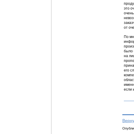
проду
это о
очень
невоз
заказ
от оч
По мн
инфор
произ
было 
на ли
пропо
прина
его с
компе
облас
именн
если 
Верну
Опублик