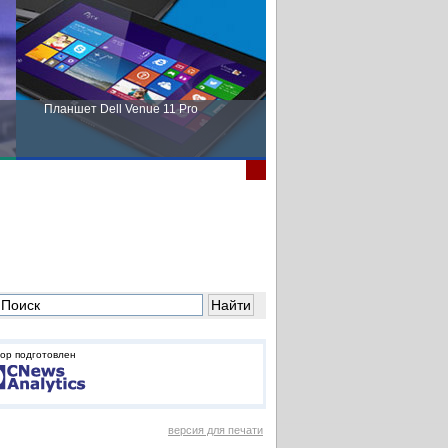
Планшет Dell Venue 11 Pro
Пора выбирать Fujitsu!
ор подготовлен
версия для печати