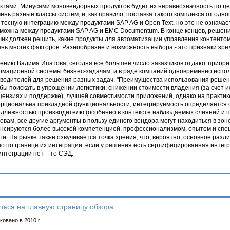
ктами. Минусами моновендорных продуктов будет их неравнозначность по цен
чень разные классы систем, и, как правило, поставка такого комплекса от одн
 тесную интеграцию между продуктами SAP AG и Open Text, но это не означает
можна между продуктами SAP AG и EMC Documentum. В конце концов, решение
чик должен решить, какие продукты для автоматизации управления контентом
ень многих факторов. Разнообразие и возможность выбора - это признаки зрел
ению Вадима Ипатова, сегодня все большее число заказчиков отдают приор
мационной системы бизнес-задачам, и в ряде компаний одновременно испо
водителей для решения разных задач. "Преимущества использования решен
бы поискать в упрощении логистики, снижении стоимости владения (за счет 
цензиях и поддержке), лучшей совместимости приложений, однако на практик
рциональна прикладной функциональности, интегрируемость определяется с
длежностью производителю (особенно в контексте наблюдаемых слияний и по
ловам, все другие аргументы в пользу единого вендора могут находиться в зон
нсируются более высокой компетенцией, профессионализмом, опытом и спец
ти. На рынке также озвучивается точка зрения, что, вероятно, основное раз
о по границе их интеграции: если у решения есть сертифицированная интегра
интеграции нет – то СЭД.
ться на главную страницу обзора
овано в 2010 г.