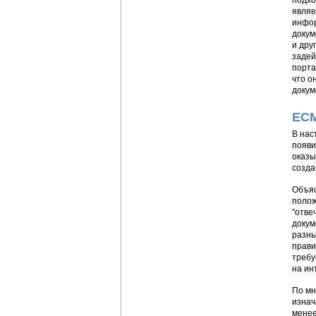
подхо
являе
инфор
докум
и дру
задей
порта
что о
докум
ECM
В нас
появи
оказы
созда
Объяс
полож
"отве
докум
разны
прави
требу
на ин
По мн
изнач
менее