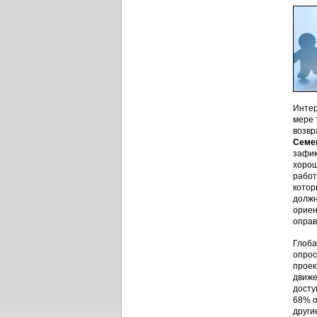
Интер
мере 
возвр
Семе
зафик
хорош
работ
котор
должн
ориен
оправ
Глоба
опрос
проек
движе
досту
68% о
други