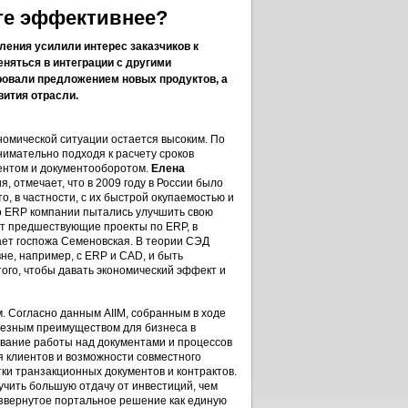
те эффективнее?
ления усилили интерес заказчиков к
няться в интеграции с другими
овали предложением новых продуктов, а
вития отрасли.
номической ситуации остается высоким. По
нимательно подходя к расчету сроков
тентом и документооборотом.
Елена
, отмечает, что в 2009 году в России было
, в частности, с их быстрой окупаемостью и
о ERP компании пытались улучшить свою
ют предшествующие проекты по ERP, в
чает госпожа Семеновская. В теории СЭД
не, например, с ERP и CAD, и быть
того, чтобы давать экономический эффект и
. Согласно данным AIIM, собранным в ходе
ьезным преимуществом для бизнеса в
ывание работы над документами и процессов
я клиентов и возможности совместного
ки транзакционных документов и контрактов.
ить большую отдачу от инвестиций, чем
азвернутое портальное решение как единую