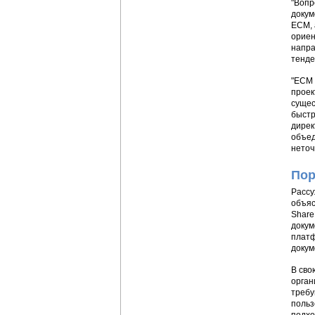
"Вопр
докум
ECM, 
ориен
напра
тенде
"ECM 
проек
сущес
быстр
дирек
объед
неточ
Пор
Рассу
объяс
Share
докум
платф
докум
В сво
орган
требу
польз