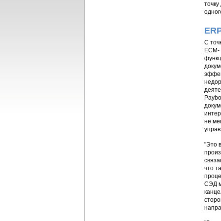
точку
одног
ERP
С точ
ECM- 
функц
докум
эффек
недор
деяте
Paybo
докум
интер
не ме
управ
"Это 
произ
связа
что т
проце
СЭД м
канце
сторо
напра