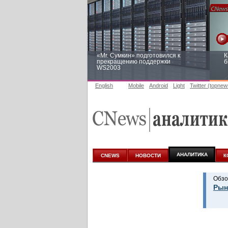
«Mr. Сумкин» подготовился к
К
прекращению поддержки
б
WS2003
English
Mobile
Android
Light
Twitter (topnew
Заоблачная оптимизация: как
Р
Faberlic изменил подход к
п
аналитике
АНАЛИТИКА
CNEWS
НОВОСТИ
К
Обзо
Рын