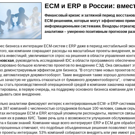
ECM и ERP в России: вмес
Финансовый кризис и затяжной период восстанов
ECM-решениям, которые могут эффективно приме
информационными системами. Вендоры отреагир
аналитики – умеренно позитивным прогнозом раз
ес бизнеса к интеграции ECM-систем с ERP даже в период нестабильной эко
того, как компании сокращают расходы на масштабные проекты внедрения, в
ата инвестиций, увеличивается спрос на решения в области управления кон
новская
, руководитель исследований IDC в области программного обеспечения
сировано большое количество проектов по внедрению СЭД. Она связывает это
о демонстрируемым эффектом для бизнеса. "В отсутствие новых проектов п
у, автоматизируя документооборот. Такие внедрения также хорошо дополня
ых зачастую не удалось отказаться от бумажного документооборота", - отме
ы стать производственной операционной средой в компании заказчика нарав
тированы, в первую очередь, на поддержку основного бизнеса компании для 
дывать свое внедрение.
льно аналитики фиксируют интерес к интегрированным ECM- и ERP-системам
а 387 компаний с численностью сотрудников больше 100 человек, самым сер
тах интеграции ECM и ERP, который упомянули респонденты, является связ
ния их в рамках КИС. Также речь шла о возможности улучшения обслуживани
па к базам знаний. Компании чаще всего интегрируют ERP и ECM для обработ
прошенных отмечают, что подобные объединенные решения позволяют получ
е проекты интеграции. 53% компаний собираются внедрять или уже имеют р