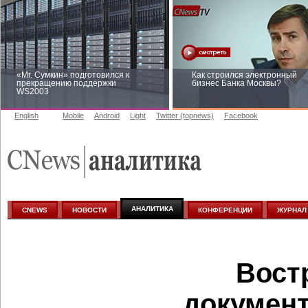
«Mr. Сумкин» подготовился к
Как строился электронный
прекращению поддержки
бизнес Банка Москвы?
WS2003
English
Mobile
Android
Light
Twitter (topnews)
Facebook
Заоблачная оптимизация: как
Рейтинг CNewsInfrastructure 
Faberlic изменил подход к
приглашаем участвовать
аналитике
АНАЛИТИКА
CNEWS
НОВОСТИ
КОНФЕРЕНЦИИ
ЖУРНАЛ
Вост
документ