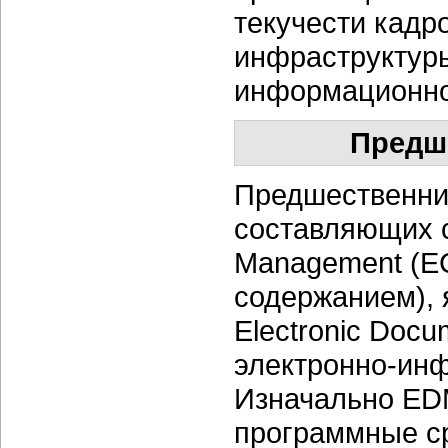
текучести кадр
инфраструктуры
информационно
Предш
Предшественник
составляющих с
Management (E
содержанием),
Electronic Doc
электронно-ин
Изначально ED
программные с