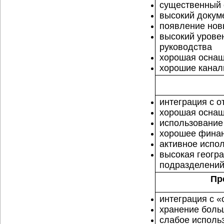
существенный 
высокий докум
появление нов
высокий уровен
руководства
хорошая оснащ
хорошие канал
интеграция с 
хорошая оснащ
использование
хорошее фина
активное испо
высокая геогр
подразделени
Пр
интеграция с 
хранение боль
слабое исполь