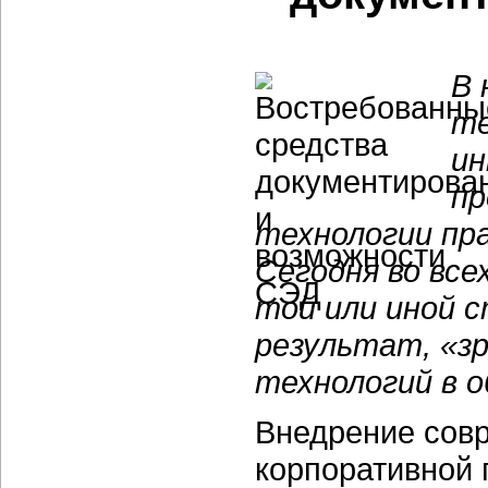
В 
те
ин
пр
технологии пр
Сегодня во вс
той или иной 
результат, «з
технологий в 
Внедрение сов
корпоративной