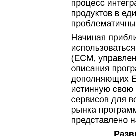
процесс интег
продуктов в ед
проблематичны
Начиная прибли
использоваться
(ECM, управле
описания прог
дополняющих E
истинную свою 
сервисов для в
рынка програм
представлено н
Разв