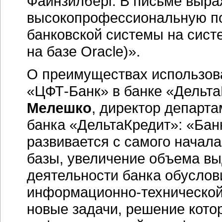
Файнзилберг. В письме выр
высокопрофессиональную по
банковской системы на сис
на базе Oracle)».
О преимуществах использов
«ЦФТ-Банк»
в банке «Дельт
Мелешко
, директор департ
банка «ДельтаКредит»: «Банк
развивается с самого начала
базы, увеличение объема вы
деятельности банка обусло
информационно-техническо
новые задачи, решение кото