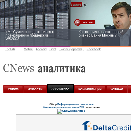
«Mr. Сумкин» подготовился к
Как строился электронный
прекращению поддержки
бизнес Банка Москвы?
WS2003
English
Mobile
Android
Light
Twitter (topnews)
Facebook
Заоблачная оптимизация: как
Рейтинг CNewsInfrastructure 20
Faberlic изменил подход к
приглашаем участвовать
аналитике
АНАЛИТИКА
CNEWS
НОВОСТИ
КОНФЕРЕНЦИИ
ЖУРНАЛ
Обзор
Информационные тенологии в
банках и страховых компаниях 2006
подготовлен