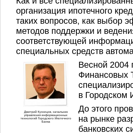
Как и все специализированн
организация ипотечного кре
таких вопросов, как выбор 
методов поддержки и веден
соответствующей информац
специальных средств автома
Весной 2004 
Финансовых 
специализир
в Городском 
До этого про
Дмитрий Кузнецов, начальник
управления информационных
на рынке раз
технологий Городского Ипотечного
Банка
банковских с