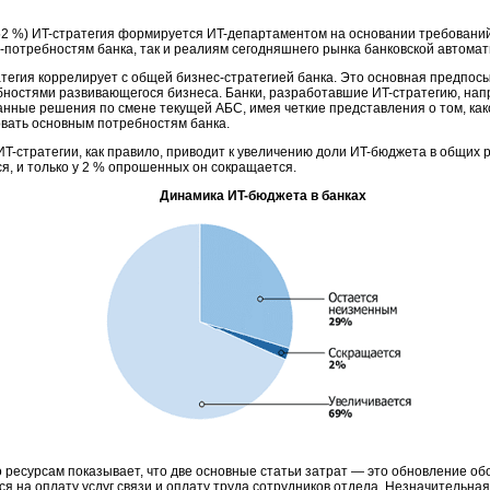
52 %)
ИT-стратегия
формируется
ИT-департаментом
на основании требовани
-потребностям
банка, так и реалиям сегодняшнего рынка банковской автомат
атегия
коррелирует с общей
бизнес-стратегией
банка. Это основная предпос
ностями развивающегося бизнеса. Банки, разработавшие
ИT-стратегию,
напр
нные решения по смене текущей АБС, имея четкие представления о том, как
овать основным потребностям банка.
ИT-стратегии,
как правило, приводит к увеличению доли
ИT-бюджета
в общих р
я, и только у 2 % опрошенных он сокращается.
Динамика
ИT-бюджета
в банках
 ресурсам показывает, что две основные статьи затрат — это обновление о
я на оплату услуг связи и оплату труда сотрудников отдела. Незначительна