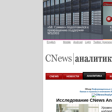
«Mr. Сумкин» подготовился к
К
прекращению поддержки
б
WS2003
English
Mobile
Android
Light
Twitter (topnew
Заоблачная оптимизация: как
Р
Faberlic изменил подход к
п
аналитике
АНАЛИТИКА
CNEWS
НОВОСТИ
К
Обзор
Информационные те
банках и страховых компаниях 2
Исследование CNews Ana
Уровен
наблюд