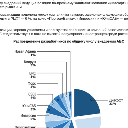
тву внедрений ведущие позиции
по-прежнему
занимают компании «Диасофт»
его рынка АБС.
втоматизации поделена между компаниями «второго эшелона» следующим обр
родукты ?ЦФТ — 6 %, на долю «ПрограмБанка», «Инверсии» и «ЮниСАБ» — по 
озиции, хорошо узнаваемы и пользуются лояльностью
компаний-заказчиков
и
С свидетельствует о пока не высокой популярности иностранцев среди россий
Распределение разработчиков по общему числу внедрений АБС