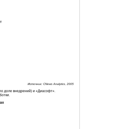
Источник: CNews Analytics, 2005
 по доле внедрений) и «Диасофт».
ботки.
ках