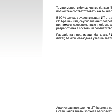
Тем не менее, в большинстве банков (
полностью соответствовать как
бизнес
В 90 % случаев существующая
ИT-стр
к
ИT-решениям,
обусловленных потреб
принимают своевременные и обоснова
разработчика в состоянии соответств
Разработка и реализация банковской
(69 %) банков
ИT-бюджет
увеличиваетс
Анализ распределения
ИT-бюджета
по
Оставшаяся треть бюджета расходуетс