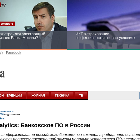
ак строился электронный
ИКТ в страховании:
изнес Банка Москвы?
эффективность в новых условиях
s)
Facebook
ейтинг CNewsInfrastructure 2015:
Информационная безопасность
риглашаем участвовать
бизнеса и госструктур: развитие в
новых условиях
ОНФЕРЕНЦИИ
ЖУРНАЛ
ТЕХНИКА
ТВ
нологии в
006
подготовлен
lytics: Банковское ПО в России
ь информатизации российского банковского сектора традиционно остает
аются процессы постепенной замены морально устаревшего ПО и «самоп