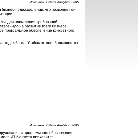
Источник: CNews Analytics, 2005
й
бизнес-подразделений,
что позволяет ей
изации.
ылка для повышения требований
авленную на развитие всего бизнеса,
ое программное обеспечение конкретного
асходах банка. У абсолютного большинства
Источник: CNews Analytics, 2005
борудования и программного обеспечения.
я доля
ИT-бюджета
приходится