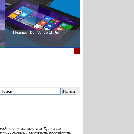
Планшет Dell Venue 11 Pro
Пора выбирать Fujitsu!
ся достаточно высоким. При этом
исных» систем известными российскими