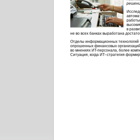
решени
Исслед
автома
работы
высоки
в разв
не во всех банках выработана доста
Отделы информационных технологий б
опрошенных финансовых организаций 
во мнениях
ИT-персонала,
более компе
Ситуация, когда ИT–стратегия формир