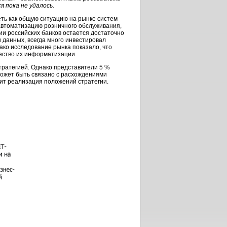
 пока не удалось.
ть как общую ситуацию на рынке систем
 автоматизацию розничного обслуживания,
и российских банков остается достаточно
 данных, всегда много инвестировал
ко исследование рынка показало, что
ество их информатизации.
тратегией.
Однако представители 5 %
ожет быть связано с расхождениями
исит реализация положений стратегии.