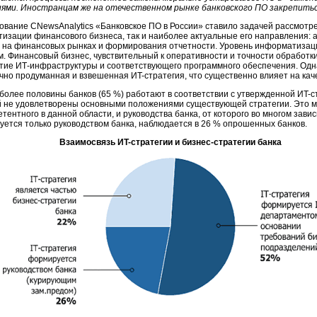
ями. Иностранцам же на отечественном рынке банковского ПО закрепиться
ование CNewsAnalytics «Банковское ПО в России» ставило задачей рассмотре
тизации финансового бизнеса, так и наиболее актуальные его направления:
 на финансовых рынках и формирования отчетности. Уровень информатизаци
м. Финансовый бизнес, чувствительный к оперативности и точности обработки
итие
ИТ-инфраструктуры
и соответствующего программного обеспечения. Одна
точно продуманная и взвешенная
ИT-стратегия,
что существенно влияет на кач
олее половины банков (65 %) работают в соответствии с утвержденной
ИT-с
не удовлетворены основными положениями существующей стратегии. Это м
тентного в данной области, и руководства банка, от которого во многом зав
уется только руководством банка, наблюдается в 26 % опрошенных банков.
Взаимосвязь
ИT-стратегии
и
бизнес-стратегии
банка