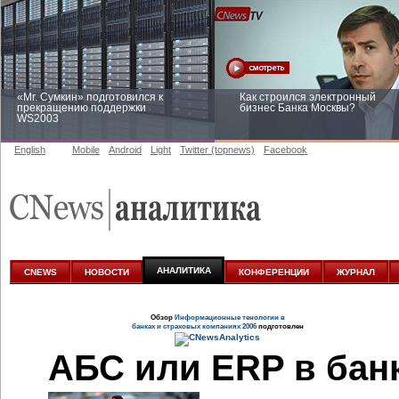
«Mr. Сумкин» подготовился к
Как строился электронный
прекращению поддержки
бизнес Банка Москвы?
WS2003
English
Mobile
Android
Light
Twitter (topnews)
Facebook
Заоблачная оптимизация: как
Рейтинг CNewsInfrastructure 20
Faberlic изменил подход к
приглашаем участвовать
аналитике
АНАЛИТИКА
CNEWS
НОВОСТИ
КОНФЕРЕНЦИИ
ЖУРНАЛ
Обзор
Информационные тенологии в
банках и страховых компаниях 2006
подготовлен
АБС или ERP в бан