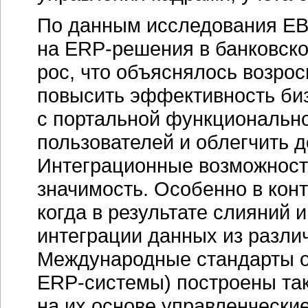
По данным исследования EB
на
ERP-решения
в банковско
рос, что объяснялось возро
повысить эффективность
би
с портальной функционально
пользователей и облегчить 
Интеграционные возможност
значимость. Особенно в кон
когда в результате слияний 
интеграции данных из разл
Международные стандарты о
ERP-системы)
построены так
на их основе управленчески