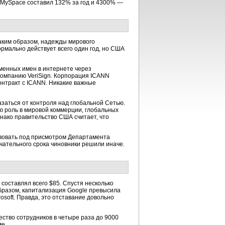
 MySpace составил 132% за год и 4300% —
Таким образом, надежды мирового
рмально действует всего один год, но США
менных имен в интернете через
омпанию VeriSign. Корпорация ICANN
онтракт с ICANN. Никакие важные
заться от контроля над глобальной Сетью.
ю роль в мировой коммерции, глобальных
нако правительство США считает, что
твовать под присмотром Департамента
нчательного срока чиновники решили иначе.
с составлял всего $85. Спустя несколько
образом, капитализация Google превысила
osoft. Правда, это отставание довольно
ество сотрудников в четыре раза до 9000
ме.