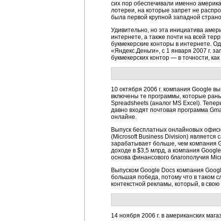
сих пор обеспечивали именно америка
лотереи, на которые запрет не распр
была первой крупной западной страно
Удивительно, но эта инициатива амери
интернете, а также почти на всей тер
букмекерские конторы в интернете. Од
«Яндекс.Деньги», с 1 января 2007 г. 
букмекерских контор — в точности, ка
10 октября 2006 г. компания Google в
включены те программы, которые рань
Spreadsheets (аналог MS Excel). Тепер
давно входят почтовая программа Gmai
онлайне.
Выпуск бесплатных онлайновых офисн
(Microsoft Business Division) являе
зарабатывает больше, чем компания Goo
доходе в $3,5 млрд, а компания Googl
основа финансового благополучия Micr
Выпуском Google Docs компания Google
большая победа, потому что в таком сл
контекстной рекламы, который, в свою
14 ноября 2006 г. в американских маг