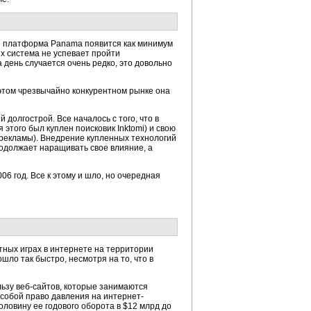
ая платформа Panama появится как минимум
х система не успевает пройти
день случается очень редко, это довольно
 этом чрезвычайно конкурентном рынке она
долгострой. Все началось с того, что в
 этого был куплен поисковик Inktomi) и свою
 рекламы). Внедрение купленных технологий
родолжает наращивать свое влияние, а
6 год. Все к этому и шло, но очередная
ртных играх в интернете на территории
ло так быстро, несмотря на то, что в
льзу веб-сайтов, которые занимаются
 собой право давления на интернет-
ловину ее годового оборота в $12 млрд до