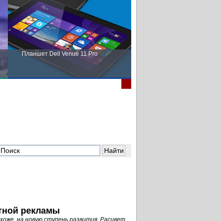
Планшет Dell Venue 11 Pro
Пора выбирать Fujitsu!
стной рекламы
охоже, на новую ступень развития. Расцвет