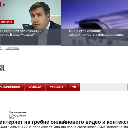
ак строился электронный
ИКТ в страховании:
изнес Банка Москвы?
эффективность в новых условиях
s)
Facebook
ейтинг CNewsInfrastructure 2015:
Информационная безопасность
риглашаем участвовать
бизнеса и госструктур: развитие в
новых условиях
ОНФЕРЕНЦИИ
ЖУРНАЛ
ТЕХНИКА
ТВ
При поддержке
интернет на гребне онлайнового видео и контек
ьная Сеть в 2006 г. переживала что-то вроде очередного бума, переходя, п