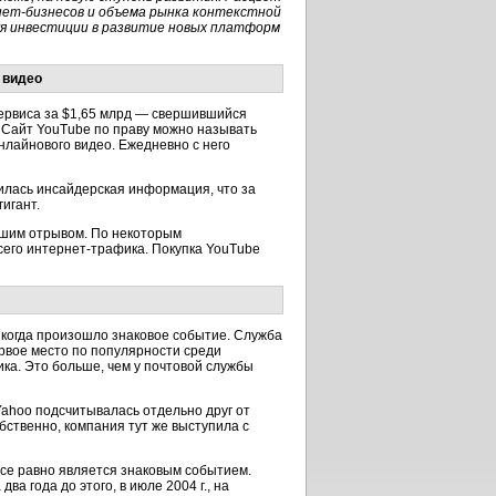
нет-бизнесов и объема рынка контекстной
уя инвестиции в развитие новых платформ
 видео
-сервиса за $1,65 млрд — свершившийся
. Сайт YouTube по праву можно называть
лайнового видео. Ежедневно с него
вилась инсайдерская информация, что за
игант.
льшим отрывом. По некоторым
сего интернет-трафика. Покупка YouTube
, когда произошло знаковое событие. Служба
ервое место по популярности среди
ка. Это больше, чем у почтовой службы
Yahoo подсчитывалась отдельно друг от
обственно, компания тут же выступила с
все равно является знаковым событием.
а года до этого, в июле 2004 г., на