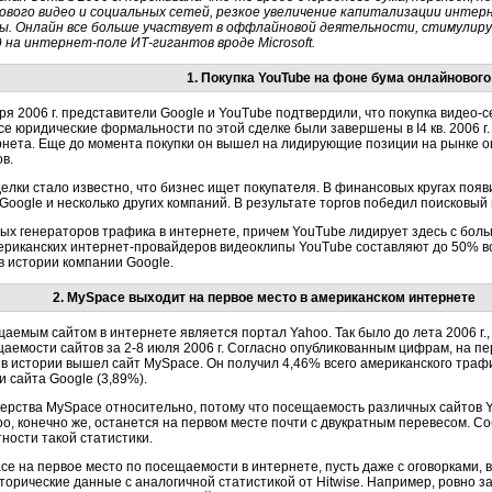
ового видео и социальных сетей, резкое увеличение капитализации интер
ы. Онлайн все больше участвует в оффлайновой деятельности, стимулир
д на интернет-поле ИТ-гигантов вроде Microsoft.
1. Покупка YouTube на фоне бума онлайнового
бря 2006 г. представители Google и YouTube подтвердили, что покупка видео
се юридические формальности по этой сделке были завершены в I4 кв. 2006 г
нета. Еще до момента покупки он вышел на лидирующие позиции на рынке он
в.
елки стало известно, что бизнес ищет покупателя. В финансовых кругах поя
Google и несколько других компаний. В результате торгов победил поисковый г
вных генераторов трафика в интернете, причем YouTube лидирует здесь с бо
ериканских интернет-провайдеров видеоклипы YouTube составляют до 50% в
 истории компании Google.
2. MySpace выходит на первое место в американском интернете
аемым сайтом в интернете является портал Yahoo. Так было до лета 2006 г.
щаемости сайтов за 2-8 июля 2006 г. Согласно опубликованным цифрам, на п
в истории вышел сайт MySpace. Он получил 4,46% всего американского трафи
и сайта Google (3,89%).
дерства MySpace относительно, потому что посещаемость различных сайтов 
hoo, конечно же, останется на первом месте почти с двукратным перевесом. С
ости такой статистики.
e на первое место по посещаемости в интернете, пусть даже с оговорками, 
орические данные с аналогичной статистикой от Hitwise. Например, ровно за дв