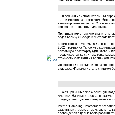
18 июля 2006 г. исполнительный дире
на три месяца на позже, чем обещало
запланированные тесты. Эта новость 
серьезное потрясение для рынка.
Причина в том в том, что значительн
ведет борьбу с Google и Microsoft, п
Кроме того, это уже была далеко не п
2002 г. компания Yahoo не захотела ку
рекламную платформу (для этого была
продолжается до сих пор, тогда как к
стоимость компании на волне бума ко
Инвесторы долго ждали, когда же прое
задержка «Панамы» стала слишком бол
13 октября 2006 г. президент Буш подп
Америки. Начиная с февраля, докумен
предыдущие годы неоднократные попыт
Internet Gambling Enforcement Act за
азартными играми, в том числе в поль
провайдеров с целью блокирования тр