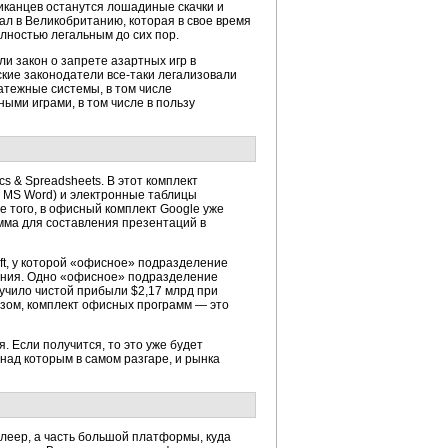
иканцев останутся лошадиные скачки и
ал в Великобританию, которая в свое время
лностью легальным до сих пор.
и закон о запрете азартных игр в
ские законодатели все-таки легализовали
латежные системы, в том числе
ыми играми, в том числе в пользу
s & Spreadsheets. В этот комплект
г MS Word) и электронные таблицы
ме того, в офисный комплект Google уже
амма для составления презентаций в
t, у которой «офисное» подразделение
ления. Одно «офисное» подразделение
олучило чистой прибыли $2,17 млрд при
разом, комплект офисных программ — это
 Если получится, то это уже будет
 над которым в самом разгаре, и рынка
плеер, а часть большой платформы, куда