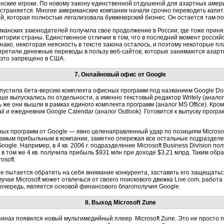
нские игроки. По новому закону единственной отдушиной для азартных амер
остраняется. Многие американские компании начали срочно переводить капит
й, которая полностью легализовала букмекерский бизнес. Он остается там по
канских законодателей получила свое продолжение в России, где тоже принял
ритории страны. Единственное отличие в том, что в последний момент россий
нако, некоторая неясность в тексте закона осталось, и поэтому некоторые п
запретили денежные переводы в пользу веб-сайтов, которые занимаются азартн
к это запрещено в США.
7. Онлайновый офис от Google
ыпустила бета-версию комплекта офисных программ под названием Google Doc
ше выпускались по отдельности, а именно текстовый редактор Writely (анало
ь же они вышли в рамках единого комплекта программ (аналог MS Office). Кро
l и ежедневник Google Calendar (аналог Outlook). Готовится к выпуску прогр
ых программ от Google — явно целенаправленный удар по позициям Microsof
тся самым прибыльным в компании, заметно опережая все остальные подразде
gle. Например, в 4 кв. 2006 г. подразделение Microsoft Business Division п
e в том же 4 кв. получила прибыль $931 млн при доходе $3,21 млрд. Таким об
osoft.
 пытается обратить на себя внимание конкурента, заставить его защищаться.
учае Microsoft может отвлечься от своего поискового движка Live.com, работа
 очередь, является основой финансового благополучия Google.
8. Выход Microsoft Zune
азинах появился новый мультимедийный плеер Microsoft Zune. Это не просто 