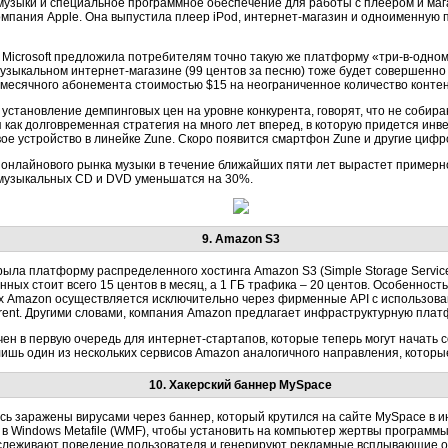
музыки и специальное программное обеспечение для работы с плеером и маг
омпания Apple. Она выпустила плеер iPod, интернет-магазин и одноименную 
Microsoft предложила потребителям точно такую же платформу «три-в-одном
 музыкальном интернет-магазине (99 центов за песню) тоже будет совершенн
 месячного абонемента стоимостью $15 на неограниченное количество контен
 установление демпинговых цен на уровне конкурента, говорят, что не соби
как долговременная стратегия на много лет вперед, в которую придется инв
е устройство в линейке Zune. Скоро появится смартфон Zune и другие цифр
 онлайнового рынка музыки в течение ближайших пяти лет вырастет примерно в
жи музыкальных CD и DVD уменьшатся на 30%.
9. Amazon S3
рыла платформу распределенного хостинга Amazon S3 (Simple Storage Servic
анных стоит всего 15 центов в месяц, а 1 ГБ трафика – 20 центов. Особенност
рах Amazon осуществляется исключительно через фирменные API с использов
rrent. Другими словами, компания Amazon предлагает инфраструктурную плат
ен в первую очередь для интернет-стартапов, которые теперь могут начать
лишь один из нескольких сервисов Amazon аналогичного направления, которые
10. Хакерский баннер MySpace
ь заражены вирусами через баннер, который крутился на сайте MySpace в ию
в Windows Metafile (WMF), чтобы установить на компьютер жертвы программы 
тслеживают поведение пользователя и генерируют рекламные всплывающие о