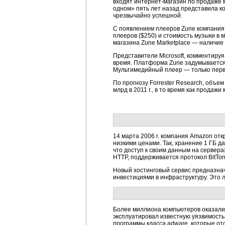
входят интернет-магазин по продаже 
одном» пять лет назад представила к
чрезвычайно успешной.
С появлением плееров Zune компания 
плееров ($250) и стоимость музыки в
магазина Zune Marketplace — наличие
Представители Microsoft, комментируя
время. Платформа Zune задумывается 
Мультимедийный плеер — только перво
По прогнозу Forrester Research, объем
млрд в 2011 г., в то время как прода
14 марта 2006 г. компания Amazon отк
низкими ценами. Так, хранение 1 ГБ д
что доступ к своим данным на серве
HTTP, поддерживается протокол BitTo
Новый хостинговый сервис предназнач
инвестициями в инфраструктуру. Это 
Более миллиона компьютеров оказалис
эксплуатировал известную уязвимость 
программы класса adware, которые о