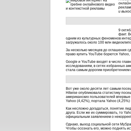
онлайн
реклам
и выхо
9 октя
факт. В
одним из культурных феноменов интер
загружалось около 100 млн видеоклипо
За несколько месяцев до оглашения сд
право купить YouTube борются Yahoo, 
Google и YouTube входят в число гла
исследованиям, в сетях избранных ам
стала самым дорогим приобретением в
Вот уже около десяти лет самым посещ
Hitwise опубликовала статистику посе
американских пользователей впервые 
Yahoo (4,42%), портала Yahoo (4,25%) 
Как несложно догадаться, понятие ли
друга. Если же их суммировать, то Ya
официальным заявлением о некорректн
Однако, выход социальной сети MySpac
Чтобы осознать его, можно поднять ист