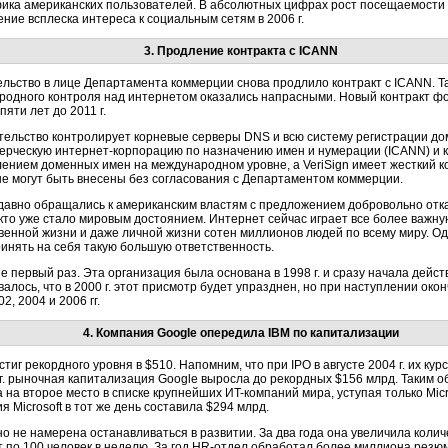
фика американских пользователей. В абсолютных цифрах рост посещаемости
ение всплеска интереса к социальным сетям в 2006 г.
3. Продление контракта с ICANN
тельство в лице Департамента коммерции снова продлило контракт с ICANN. 
одного контроля над интернетом оказались напрасными. Новый контракт фо
яти лет до 2011 г.
ельство контролирует корневые серверы DNS и всю систему регистрации до
рческую интернет-корпорацию по назначению имен и нумерации (ICANN) и к
ением доменных имен на международном уровне, а VeriSign имеет жесткий к
е могут быть внесены без согласования с Департаментом коммерции.
авно обращались к американским властям с предложением добровольно отка
то уже стало мировым достоянием. Интернет сейчас играет все более важну
венной жизни и даже личной жизни сотен миллионов людей по всему миру. Од
ринять на себя такую большую ответственность.
 первый раз. Эта организация была основана в 1998 г. и сразу начала дейс
ось, что в 2000 г. этот присмотр будет упразднен, но при наступлении око
2, 2004 и 2006 гг.
4. Компания Google опередила IBM по капитализации
стиг рекордного уровня в $510. Напомним, что при IPO в августе 2004 г. их кур
6 г. рыночная капитализация Google выросла до рекордных $156 млрд. Таким 
на второе место в списке крупнейших ИT-компаний мира, уступая только Micr
 Microsoft в тот же день составила $294 млрд.
но не намерена останавливаться в развитии. За два года она увеличила колич
т по 100 человек в неделю. За год HR-отдел обработал более миллиона резю