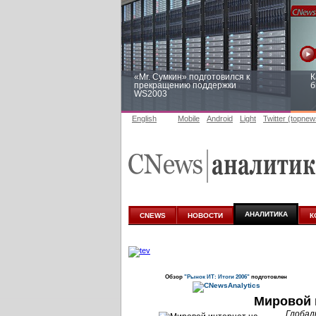
«Mr. Сумкин» подготовился к
К
прекращению поддержки
б
WS2003
English
Mobile
Android
Light
Twitter (topnew
Заоблачная оптимизация: как
Р
Faberlic изменил подход к
п
аналитике
АНАЛИТИКА
CNEWS
НОВОСТИ
К
Обзор
"Рынок ИТ: Итоги 2006"
подготовлен
Мировой 
Глобал