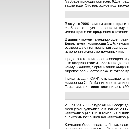
MySpace приходилось всего 0,1% тра
за два года. Это наглядное подтвержд
В августе 2006 г. американское прави
сообщества на установление междунар
имеют право его продления в течение п
В данный момент американское правит
Департамент коммерции США, некомме
осуществляет контроль над распредел
изменения в системе доменных имен н
Представители мирового сообщества д
Это американское изобретение де-фак
коммуникациях, в организации общест
мировое сообщество пока не готово п
Приватизация ICANN откладывается не
коммерции США. Изначально планировал
Та же самая история повторилась в 200
21 ноября 2006 г. курс акций Google до
месяцев он удвоился, а в ноябре 200
капитализацию IBM, и компания вышла 
значительное: рыночная капитализация
Компания Google ведет себя так, слов
человек и продолжает набирать в шта