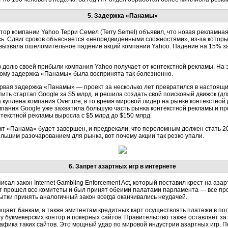
5. Задержка «Панамы»
ктор компании Yahoo Терри Семел (Terry Semel) объявил, что новая рекламн
сь. Сдвиг сроков объясняется «непредвиденными сложностями», из-за которы
вызвала ошеломительное падение акций компании Yahoo. Падение на 15% за 
ую долю своей прибыли компания Yahoo получает от контекстной рекламы. На
оэтому задержка «Панамы» была воспринята так болезненно.
ервая задержка «Панамы» — проект за несколько лет превратился в настоящий 
пить стартап Google за $5 млрд. и решила создать свой поисковый движок (для
 куплена компания Overture, в то время мировой лидер на рынке контекстной
омпания Google уже захватила большую часть рынка контекстной рекламы и п
нтекстной рекламы выросла с $5 млрд до $150 млрд.
кт «Панама» будет завершен, и предрекали, что переломным должен стать 200
ьшим разочарованием для рынка, вот почему акции так резко упали.
6. Запрет азартных игр в интернете
исал закон Internet Gambling Enforcement Act, который поставил крест на аза
т прошел все комитеты и был принят обеими палатами парламента — все прош
ки принять аналогичный закон всегда оканчивались неудачей.
прещает банкам, а также эмитентам кредитных карт осуществлять платежи в по
зу букмекерских контор и покерных сайтов. Правительство также оставляет за
афика таких сайтов. Это мощный удар по мировой индустрии азартных игр. По