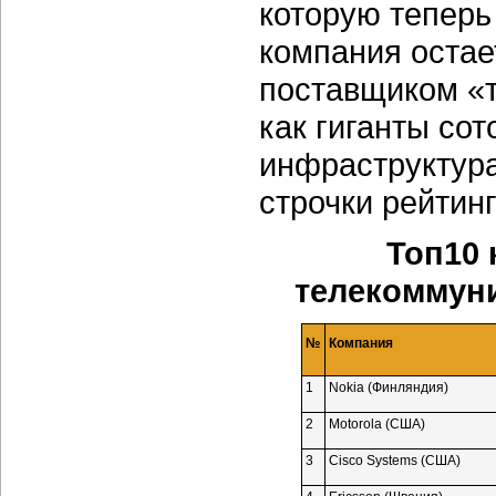
которую теперь
компания оста
поставщиком «т
как гиганты со
инфраструктура
строчки рейтинг
Топ10
телекоммуни
№
Компания
1
Nokia (Финляндия)
2
Motorola (США)
3
Cisco Systems (США)