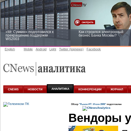
«Mr. Сумкин» подготовился к
Как строился электронный
прекращению поддержки
бизнес Банка Москвы?
WS2003
English
Mobile
Android
Light
Twitter (topnews)
Facebook
Заоблачная оптимизация: как
Рейтинг CNewsInfrastructure 20
Faberlic изменил подход к
приглашаем участвовать
аналитике
АНАЛИТИКА
CNEWS
НОВОСТИ
КОНФЕРЕНЦИИ
ЖУРНАЛ
Обзор
"Рынок ИТ: Итоги 2005"
подготовлен
Вендоры 