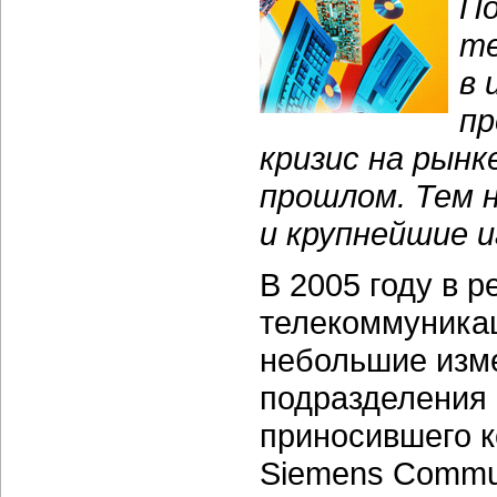
По
те
в 
пр
кризис на рынк
прошлом. Тем н
и крупнейшие и
В 2005 году в 
телекоммуника
небольшие изме
подразделения 
приносившего к
Siemens Commun