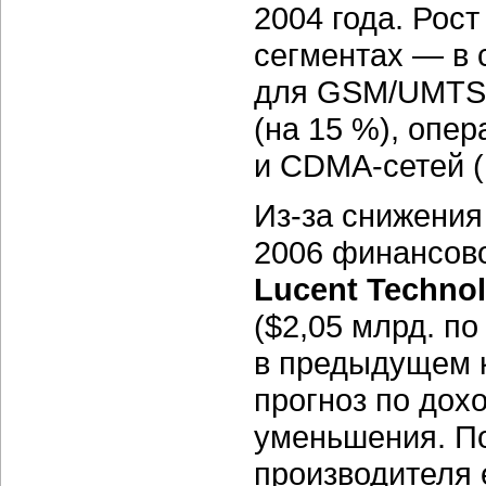
2004 года. Рос
сегментах — в 
для
GSM/UMTS-
(на 15 %), опер
и
CDMA-сетей
(
Из-за
снижения 
2006 финансово
Lucent Technol
($2,05 млрд. п
в предыдущем к
прогноз по дох
уменьшения. П
производителя 