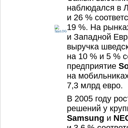
наблюдался в 
и 26 % соответ
19 %. На рынк
и Западной Евр
выручка шведск
на 10 % и 5 % 
предприятие
So
на мобильниках
7,3 млрд евро.
В 2005 году ро
решений у круп
Samsung
и
NE
и 3,6 % соотве