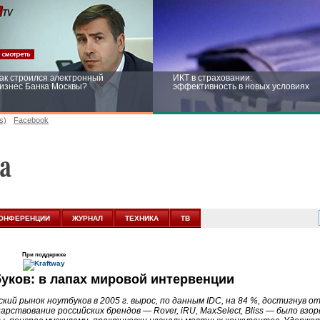
ак строился электронный
ИКТ в страховании:
изнес Банка Москвы?
эффективность в новых условиях
s)
Facebook
ейтинг CNewsInfrastructure 2015:
Информационная безопасность
риглашаем участвовать
бизнеса и госструктур: развитие в
новых условиях
ОНФЕРЕНЦИИ
ЖУРНАЛ
ТЕХНИКА
ТВ
При поддержке
уков: в лапах мировой интервенции
ский рынок ноутбуков в 2005 г. вырос, по данным IDC, на 84 %, достигнув 
царствование российских брендов — Rover, iRU, MaxSelect, Bliss — было вз