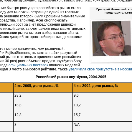
ы, поиграв мускулами, практически изгнали местных конкурентов. Удержат
ние быстро растущего российского рынка стало
Григорий Низовский, к
году для многих иностранцев одной из главных
представительств
 на решение которой были брошены значительные
средства. Например, Acer смог показать
ляющий рост за счет предложения широкой
не низкой цене, за счет целого ряда маркетинговых
завоевании рынка сыграл выбор каналов сбыта.
ийских дистрибьюторов с обширными дилерскими
тет менее динамично, чем розничный.
 HP и FujitsuSiemens, пытаются найти разумный
кий рынок с активным привлечением российских
 в 30 раз) рост объемов продаж ноутбуков Sony
 года
официальных поставок
японских моделей
ющая 3 место в мировом рейтинге, также
увеличила свое присутствие в России
Российский рынок ноутбуков,
2004-2005
4 кв. 2005, доля рынка, %
4 кв. 2004, доля рынка, %
28,2
9,6
16,6
18,2
12,8
15,7
8
N/A