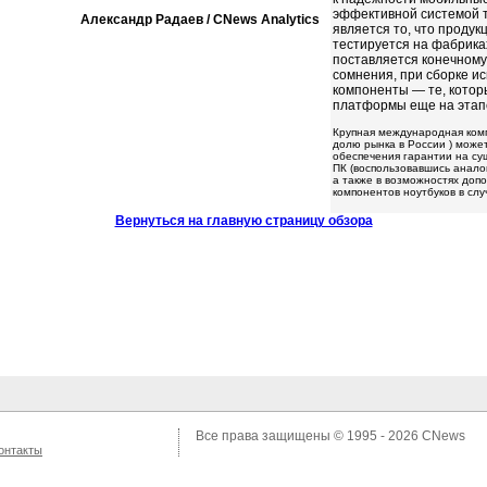
эффективной системой т
Александр Радаев / CNews Analytics
является то, что проду
тестируется на фабриках
поставляется конечному 
сомнения, при сборке и
компоненты — те, котор
платформы еще на этап
Крупная международная комп
долю рынка в России ) може
обеспечения гарантии на с
ПК (воспользовавшись анало
а также в возможностях доп
компонентов ноутбуков в слу
Вернуться на главную страницу обзора
Все права защищены © 1995 - 2026
CNews
онтакты