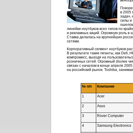
вендор
Покоре
в 2005 
задач,
силы и 
ошелом
линейки ноутбуков всех типов по край
и рекламных акций. Огромную роль в 
Ставка делалась на крупнейших росс
сетями.
Корпоративный сегмент ноутбуков рас
В результате такие гиганты, как Dell,
компромисс, выходя на пользовательс
розничных сетей. Огромный (более чем
связан с началом в конце апреля 2005
на российский рынок. Toshiba, занима
№ п/п
Компания
1
Acer
2
Asus
3
Rover Computer
4
Samsung Electronics