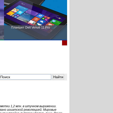
Планшет Dell Venue 11 Pro
Пора выбирать Fujitsu!
отметки 1,2 млн. в штучном выражении.
орвано азиатской революцией. Мировые