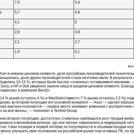
7,5
5,9
s
5,7
4,8
4,1
5
2,8
4,9
2,1
2,7
1,9
0,1
Ист
Acer в нижнем ценовом сегменте, доля российских производителей значитель
меньшилась, доля других производителей стала ничтожно мала. В результате
ободились
10-15 %,
которые были быстро «освоены» оставшимися игроками, —
 Sony, а НР и Dell уверенно заняли нишу в среднем ценовом сегменте. Благо
«окрепла» и компания BenQ».
4 % рынка осталось 4 %) и MaxSelect (вместо 7 % рынка осталось 1,5 %) поде
Однако, во втором полугодии его основной конкурент — Asus — сделал хороши
сная картина получается — первое место занимает компания с восприятием «
о на всю жизнь», — поясняют в Tenfold Group.
чение второго полугодия, достаточно стабильно наблюдался рост продаж моб
ажена в московском регионе, где они прочно закрепились в лидирующей пяте
ртал. Свои позиции в первой пятёрке по популярности и объемам продаж ноу
ственно улучшить свое положение на российском рынке портативных ПК,
по-п