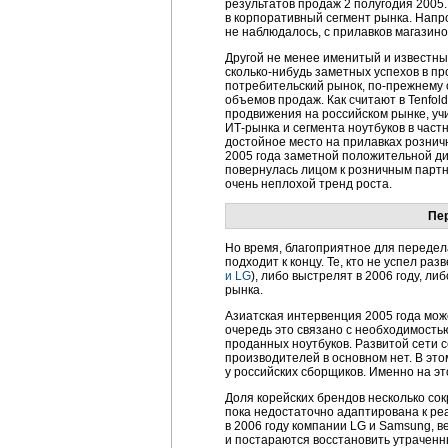
результатов продаж 2 полугодия 2005
в корпоративный сегмент рынка. Напр
не наблюдалось, с прилавков магазин
Другой не менее именитый и известный
сколько-нибудь
заметных успехов в пр
потребительский рынок,
по-прежнему
объемов продаж. Как считают в Tenfol
продвижения на российском рынке, у
ИТ-рынка
и сегмента ноутбуков в частн
достойное место на прилавках розничн
2005 года заметной положительной ди
повернулась лицом к розничным партн
очень неплохой тренд роста.
Пе
Но время, благоприятное для передел
подходит к концу. Те, кто не успел раз
и LG
), либо выстрелят в 2006 году, 
рынка.
Азиатская интервенция 2005 года мож
очередь это связано с необходимость
проданных ноутбуков. Развитой сети
с
производителей в основном нет. В э
у российских сборщиков. Именно на это
Доля корейских брендов несколько сок
пока недостаточно адаптирована к реа
в 2006 году компании LG и Samsung, 
и постараются восстановить утраченны