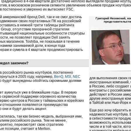
. Традиционно в
4-ом
квартале достаточно неплохо выглядели продажи ноутбуко
отив, в московском розничном сегменте увеличение объемов продаж ноутбуко
ов постепенно и уверенно их вытесняет FSC.
 американский бренд Dell, так и не смог достичь
Григорий Низовский, к
одвижении своих портативных ПК на российский
представительств
оставаясь в нижней трети таблицы рейтинга
d Group, отсутствие прозрачной стратегии
читывающей национальные особенности структуры
ости, не позволяет продукции Dell занять
ых магазинов. Toshiba, не показывая в течение
намики занимаемой доли, в конце года
ерам и сумела в 4 квартале продемонстрировать
редел закончен?
а российского рынка ноутбуков, постепенно
вернуться в 2005 году, например,
BenQ, MSI, NEC
для выполнения своих г
либо будут вынуждены обойтись скромными долями
иностранных компаний, 
в Россию, либо создают
контракты с российскими
ет аукнуться уже в ближайшие годы. В первую
действуют в России амер
ю сервисной поддержки огромного количества
другие иностранные ком
ервис-центров
в России у тайваньских и корейских
в Тайбэй или
Нью-Йорк
н
том отношении появляются преимущества
 они и будут делать акцент.
Еще раз хочу обратить 
надежностью ноутбука. 
ратилась, так как
бизнес-модель,
выбранная ими,
в себестоимости проду
лиям российского рынка. Тем не менее,
возможность использов
вероятно, пересмотрят свою стратегию
числе и в той части, к
е позиции, считают в Merlion.
к надежности мобильны