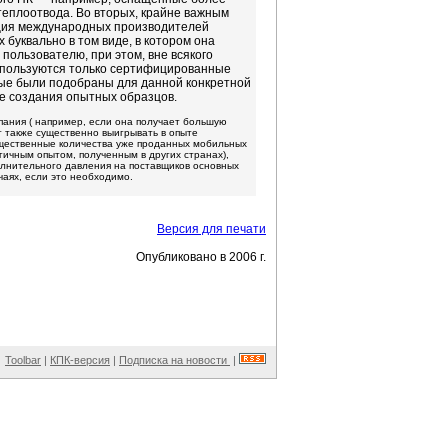
еплоотвода. Во вторых, крайне важным
кция международных производителей
 буквально в том виде, в котором она
пользователю, при этом, вне всякого
спользуются только сертифицированные
ые были подобраны для данной конкретной
е создания опытных образцов.
ания ( например, если она получает большую
т также существенно выигрывать в опыте
ущественные количества уже проданных мобильных
гичным опытом, полученным в других странах),
олнительного давления на поставщиков основных
чаях, если это необходимо.
Версия для печати
Опубликовано в 2006 г.
Toolbar
|
КПК-версия
|
Подписка на новости
|