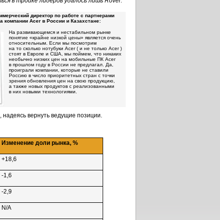
ься в тройке лидеров удалось лишь Rover.
оммерческий директор по работе с партнерами
а компании Acer в России и Казахстане:
На развивающемся и нестабильном рынке
понятие «крайне низкой цены» является очень
относительным. Если мы посмотрим
на то сколько нотубуки Acer ( и не только Acer )
стоят в Европе и США, мы поймем, что никаких
необычно низких цен на мобильные ПК Acer
в прошлом году в России не предлагал. Да,
проиграли компании, которые не ставили
Россию в число приоритетных стран с точки
зрения обновления цен на свою продукцию,
а также новых продуктов с реализованными
в них новыми технологиями.
, надеясь вернуть ведущие позиции.
Изменение доли рынка, %
+18,6
-1,6
-2,9
N/A