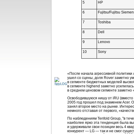
5
HP
6
Fujitsu/Fujitsu Siemen
7
Toshiba
8
Dell
9
Lenovo
10
Sony
«После начала агрессивной политики 
ушел со сцены, доля Rover заметно у
в сегменте бюджетных моделей высв
в сегменте highend заметно усилилась
в среднем ценовом сегменте заметно 
Освободившуюся нишу от iRU (вместо 1
2005 год прошел под знаменем Acer. 
занял второе место на рынке. Интере
немного отставая от первого, «качеств
По наблюдениям Tenfold Group, "в те
наиболее ярко эта тенденция была выр
и удерживали свои позиции весь 4 ква
конкурент — LG — так и не смог суще