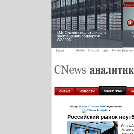
«Mr. Сумкин» подготовился к
К
прекращению поддержки
б
WS2003
English
Mobile
Android
Light
Twitter (topnew
Заоблачная оптимизация: как
Р
Faberlic изменил подход к
п
аналитике
АНАЛИТИКА
CNEWS
НОВОСТИ
К
Обзор
"Рынок ИТ: Итоги 2005"
подготовлен
Российский рынок ноутб
Россий
Тихое 