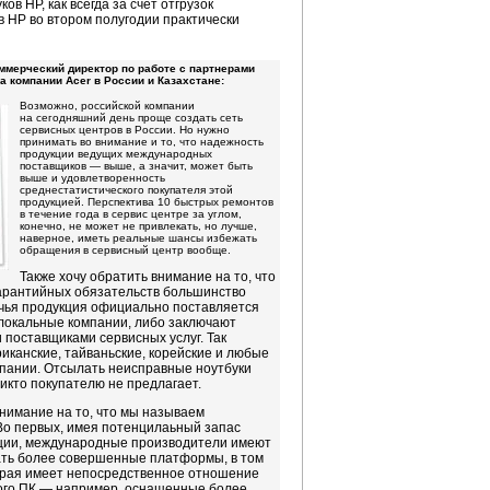
в HP, как всегда за счет отгрузок
в HP во втором полугодии практически
оммерческий директор по работе с партнерами
а компании Acer в России и Казахстане:
Возможно, российской компании
на сегодняшний день проще создать сеть
сервисных центров в России. Но нужно
принимать во внимание и то, что надежность
продукции ведущих международных
поставщиков — выше, а значит, может быть
выше и удовлетворенность
среднестатистического покупателя этой
продукцией. Перспектива 10 быстрых ремонтов
в течение года в сервис центре за углом,
конечно, не может не привлекать, но лучше,
наверное, иметь реальные шансы избежать
обращения в сервисный центр вообще.
Также хочу обратить внимание на то, что
арантийных обязательств большинство
чья продукция официально поставляется
 локальные компании, либо заключают
 поставщиками сервисных услуг. Так
иканские, тайваньские, корейские и любые
пании. Отсылать неисправные ноутбуки
икто покупателю не предлагает.
внимание на то, что мы называем
Во первых, имея потенцилаьный запас
кции, международные производители имеют
ать более совершенные платформы, в том
оторая имеет непосредственное отношение
ого ПК — например, оснащенные более