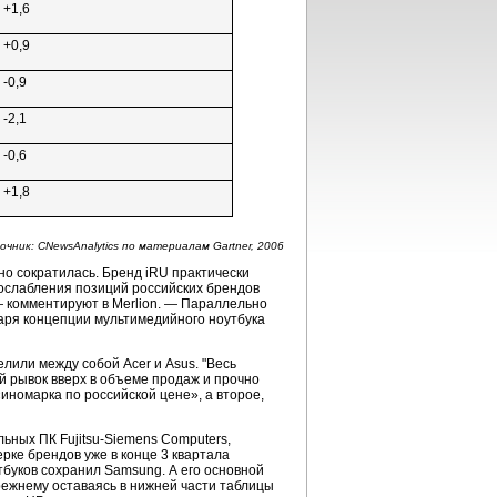
+1,6
+0,9
-0,9
-2,1
-0,6
+1,8
очник: CNewsAnalytics по материалам Gartner, 2006
но сократилась. Бренд iRU практически
 ослабления позиций российских брендов
 комментируют в Merlion. — Параллельно
даря концепции мультимедийного ноутбука
лили между собой Acer и Asus. "Весь
й рывок вверх в объеме продаж и прочно
иномарка по российской цене», а второе,
ильных ПК
Fujitsu-Siemens Computers,
рке брендов уже в конце 3 квартала
тбуков сохранил Samsung. А его основной
режнему
оставаясь в нижней части таблицы