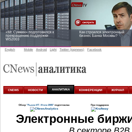
«Mr. Сумкин» подготовился к
Как строился электронный
прекращению поддержки
бизнес Банка Москвы?
WS2003
English
Mobile
Android
Light
Twitter (topnews)
Facebook
Заоблачная оптимизация: как
Рейтинг CNewsInfrastructure 20
Faberlic изменил подход к
приглашаем участвовать
аналитике
АНАЛИТИКА
CNEWS
НОВОСТИ
КОНФЕРЕНЦИИ
ЖУРНАЛ
Обзор
"Рынок ИТ: Итоги 2005"
подготовлен
При поддержке
Электронные биржи
В секторе В2В