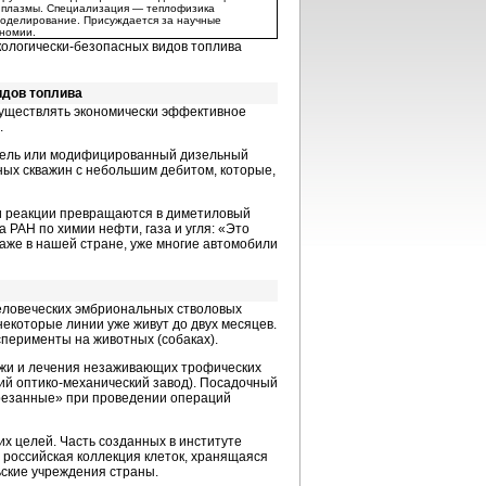
й плазмы. Специализация — теплофизика
моделирование. Присуждается за научные
ономии.
кологически-безопасных видов топлива
идов топлива
уществлять экономически эффективное
.
гатель или модифицированный дизельный
ных скважин с небольшим дебитом, которые,
ни реакции превращаются в диметиловый
 РАН по химии нефти, газа и угля: «Это
, даже в нашей стране, уже многие автомобили
человеческих эмбриональных стволовых
некоторые линии уже живут до двух месяцев.
сперименты на животных (собаках).
кожи и лечения незаживающих трофических
ий оптико-механический завод). Посадочный
ырезанные» при проведении операций
их целей. Часть созданных в институте
 российская коллекция клеток, хранящаяся
ьские учреждения страны.