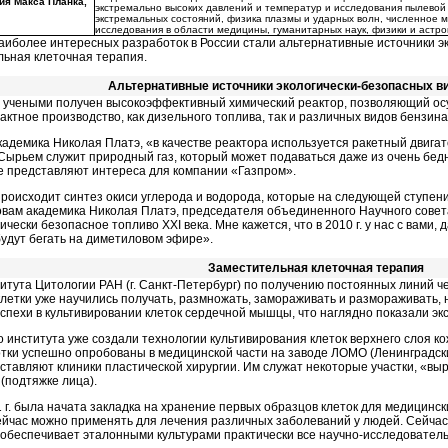
ия Макса Планка,
экстремально высоких давлений и температур и исследования пылево
экстремальных состояний, физика плазмы и ударных волн, численное 
исследования в области медицины, гуманитарных наук, физики и астр
аиболее интересных разработок в России стали альтернативные источники э
льная клеточная терапия.
Альтернативные источники экологически-безопасных в
 учеными получен высокоэффективный химический реактор, позволяющий ос
актное производство, как дизельного топлива, так и различных видов бензина
кадемика Николая Платэ, «в качестве реактора используется ракетный дви
 Сырьем служит природный газ, который может подаваться даже из очень бед
е представляют интереса для компании «Газпром».
происходит синтез окиси углерода и водорода, которые на следующей ступе
овам академика Николая Платэ, председателя объединенного Научного совета
ически безопасное топливо XXI века. Мне кажется, что в 2010 г. у нас с вами
будут бегать на диметиловом эфире».
Заместительная клеточная терапия
итута Цитологии РАН (г. Санкт-Петербург) по получению постоянных линий 
 клетки уже научились получать, размножать, замораживать и размораживать, 
 успехи в культивировании клеток сердечной мышцы, что наглядно показали эк
о института уже создали технологии культивирования клеток верхнего слоя 
отки успешно опробованы в медицинской части на заводе ЛОМО (Ленинградск
ставляют клиники пластической хирургии. Им служат некоторые участки, «в
(подтяжке лица).
1 г. была начата закладка на хранение первых образцов клеток для медицинск
ейчас можно применять для лечения различных заболеваний у людей. Сейчас
, обеспечивает эталонными культурами практически все научно-исследовател