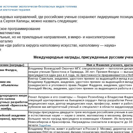
е источники экологически-безопасных видов топлива
я клеточная терапия
редовых направлений, где российские ученые сохраняют лидирующие позиции
а Сергея Капицы, можно назвать следующие:
ское программирование
 математика
ьные, но не прикладные направления, в микро- и наноэлектронике
катализ
ам «где работа хирурга наполовину искусство, наполовину — наука»
е
Международные награды, присужденные русским учены
ремии (награды)
Имя и Фамилия ученого, кратк
Владимир Воеводский Окончил МГУ, специализация — патология дискре
мии Филдса,
лекции ученым Принстона и Гарварда, 36 лет. Премия Филдса — высша
присуждается один раз в 4 года, по престижности приравнивается к Но
Виктор Савельев, академик, удостоен премии за выдающийся вклад в р
мии им.
Владимир Кудрявцев, академик, удостоен премии за выдающийся вклад
, объявлены
гражданского и уголовного права Людвиг Фаддеев, академик, удостоен 
Геннадий Месяц, академик, удостоен премии за выдающиеся работы в 
дународного жюри
Ренат Акчурин и его соавторы — Генрих Розенблид и Владислав Фадее
ого салона
операций шунтирования на бьющемся сердце» Автор разработки Ренат
аучных разработок
медицинских наук, доктор медицинских наук, профессор, живет и работ
ологий «Брюссель-
рубежом как авторитетный ученый и специалист в области кардиохирур
, ноябрь
Награды присуждены двадцати трем молодым российским ученым в ше
ейской академии
и естественные науки — науки о земле, математику и механику, физик
ropaea), вручены
большое число наград присуждено в номинации «Химия». Их получили 
Новосибирска и Красноярска. Награждены соискатели в возрасте до 33
печати
Подробнее
Владимир Фортов, живет и работает в России (г. Москва), директор ин
академик РАН по отделению физико-технических проблем энергетики. 