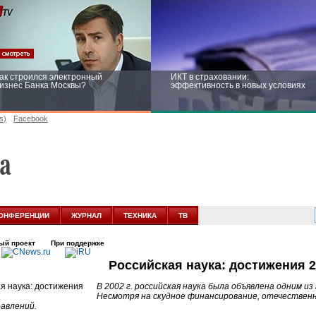
ак строился электронный
ИКТ в страховании:
изнес Банка Москвы?
эффективность в новых условиях
s)
Facebook
ейтинг CNewsInfrastructure 2015:
Информационная безопасность
риглашаем участвовать
бизнеса и госструктур: развитие в
новых условиях
ОНФЕРЕНЦИИ
ЖУРНАЛ
ТЕХНИКА
ТВ
ый проект
При поддержке
Российская наука: достижения 
В 2002 г. российская наука была объявлена одним 
Несмотря на скудное финансирование, отечественн
равлений.