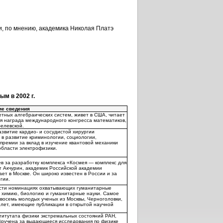
, по мнению, академика Николая Платэ
м в 2002 г.
ие сведения
тных алгебраических систем, живет в США, читает
я награда международного конгресса математиков,
белевской.
азвитие кардио- и сосудистой хирургии
 в развитие криминологии, социологии,
премии за вклад в изучение квантовой механики
области электрофизики.
в за разработку комплекса «Космея — комплекс для
 Акчурин, академик Российской академии
ает в Москве. Он широко известен в России и за
гии.
сти номинациях охватывающих гуманитарные
у, химию, биологию и гуманитарные науки. Самое
восемь молодых ученых из Москвы, Черноголовки,
 лет, имеющие публикации в открытой научной
ститутата физики экстремальных состояний РАН,
Вручена за выдающиеся исследования по физике