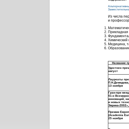
Альтернативны
Заместительна
Из числа пе
и профессор
Математиче
Прикладная
Фундаментал
Химический 
Медицина, т
Образовани
Название п
Удостоен пре
август
Лауреаты пре
П.Н.Демидова
13 ноября
Гран-при меж
51-о Всемирн
инноваций, н
и новых техн
Эврика-2002»
Премии Европ
(Academia Eu
25 ноября