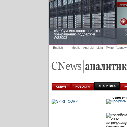
«Mr. Сумкин» подготовился к
К
прекращению поддержки
б
WS2003
English
Mobile
Android
Light
Twitter (topnew
Заоблачная оптимизация: как
Р
Faberlic изменил подход к
п
аналитике
АНАЛИТИКА
CNEWS
НОВОСТИ
К
Совместн
по ряду нап
Содержание: