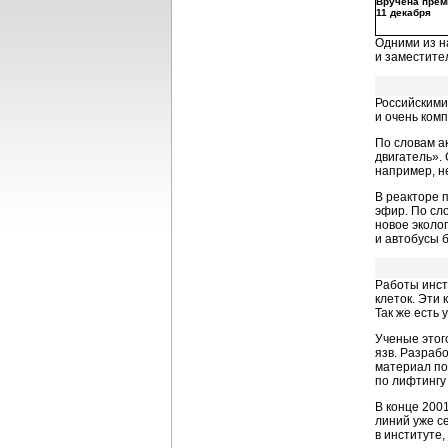
Вручена прем
11 декабря
Одними из н
и заместите
Российскими
и очень комп
По словам а
двигатель».
например, н
В реакторе 
эфир. По сл
новое эколог
и автобусы 
Работы инст
клеток. Эти
Так же есть
Ученые этог
язв. Разраб
материал по
по лифтингу 
В конце 200
линий уже с
в институте