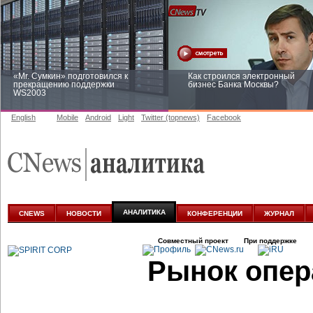
«Mr. Сумкин» подготовился к
Как строился электронный
прекращению поддержки
бизнес Банка Москвы?
WS2003
English
Mobile
Android
Light
Twitter (topnews)
Facebook
Заоблачная оптимизация: как
Рейтинг CNewsInfrastructure 20
Faberlic изменил подход к
приглашаем участвовать
аналитике
АНАЛИТИКА
CNEWS
НОВОСТИ
КОНФЕРЕНЦИИ
ЖУРНАЛ
Совместный проект
При поддержке
Рынок опер