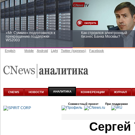
«Mr. Сумкин» подготовился к
Как строился электронный
прекращению поддержки
бизнес Банка Москвы?
WS2003
English
Mobile
Android
Light
Twitter (topnews)
Facebook
Заоблачная оптимизация: как
Рейтинг CNewsInfrastructure 20
Faberlic изменил подход к
приглашаем участвовать
аналитике
АНАЛИТИКА
CNEWS
НОВОСТИ
КОНФЕРЕНЦИИ
ЖУРНАЛ
Совместный проект
При поддержке
Сергей