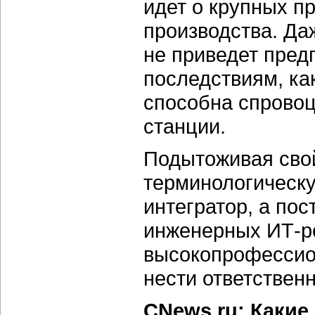
идет о крупных п
производства. Д
не приведет пред
последствиям, ка
способна спрово
станции.
Подытоживая свой
терминологическу
интегратор, а по
инженерных ИТ-ре
высокопрофессио
нести ответственн
CNews.ru: Какие