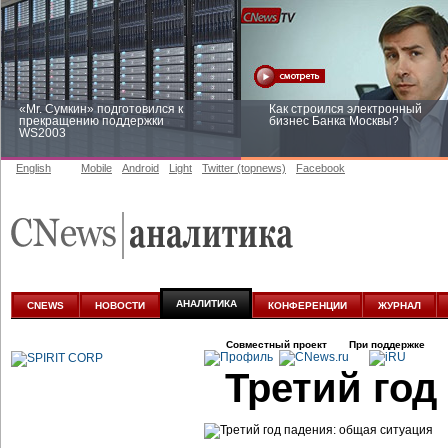
«Mr. Сумкин» подготовился к
Как строился электронный
прекращению поддержки
бизнес Банка Москвы?
WS2003
English
Mobile
Android
Light
Twitter (topnews)
Facebook
Заоблачная оптимизация: как
Рейтинг CNewsInfrastructure 20
Faberlic изменил подход к
приглашаем участвовать
аналитике
АНАЛИТИКА
CNEWS
НОВОСТИ
КОНФЕРЕНЦИИ
ЖУРНАЛ
Совместный проект
При поддержке
Третий год