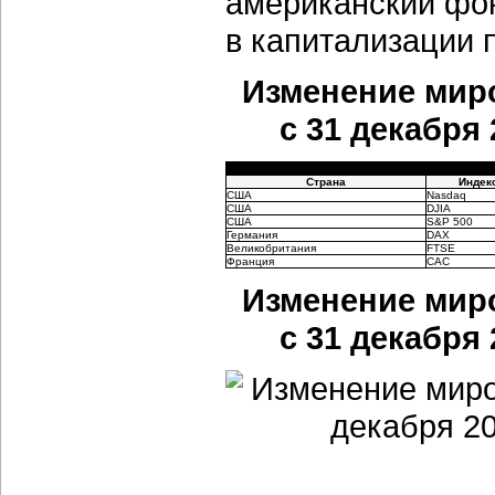
американский фо
в капитализации 
Изменение мир
с 31 декабря 
Страна
Индек
США
Nasdaq
США
DJIA
США
S&P 500
Германия
DAX
Великобритания
FTSE
Франция
CAC
Изменение мир
с 31 декабря 