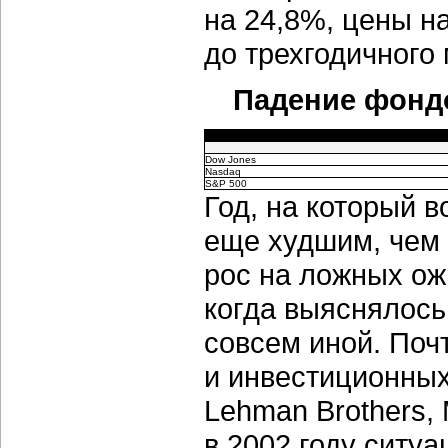
на 24,8%, цены н
до трехгодичного
Падение фондо
Dow Jones
Nasdaq
S&P 500
Год, на который 
еще худшим, чем 
рос на ложных ож
когда выяснялось
совсем иной. Поч
и инвестиционных
Lehman Brothers, M
в 2002 году ситуа