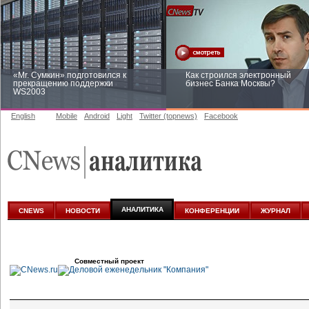
«Mr. Сумкин» подготовился к
Как строился электронный
прекращению поддержки
бизнес Банка Москвы?
WS2003
English
Mobile
Android
Light
Twitter (topnews)
Facebook
Заоблачная оптимизация: как
Рейтинг CNewsInfrastructure 20
Faberlic изменил подход к
приглашаем участвовать
аналитике
АНАЛИТИКА
CNEWS
НОВОСТИ
КОНФЕРЕНЦИИ
ЖУРНАЛ
Совместный проект