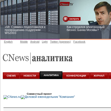
«Mr. Сумкин» подготовился к
Как строился электронный
прекращению поддержки
бизнес Банка Москвы?
WS2003
English
Mobile
Android
Light
Twitter (topnews)
Facebook
Заоблачная оптимизация: как
Рейтинг CNewsInfrastructure 20
Faberlic изменил подход к
приглашаем участвовать
аналитике
АНАЛИТИКА
CNEWS
НОВОСТИ
КОНФЕРЕНЦИИ
ЖУРНАЛ
Совместный проект