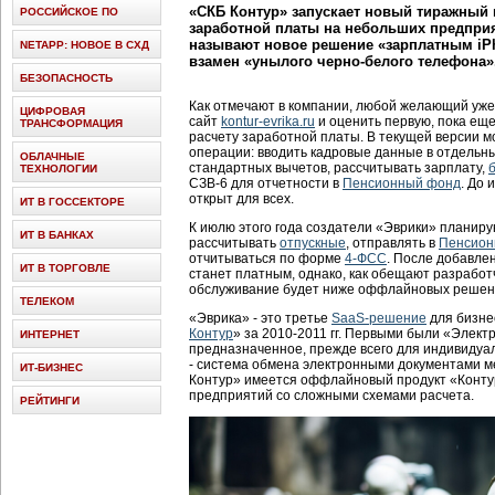
«СКБ Контур» запускает новый тиражный 
РОССИЙСКОЕ ПО
заработной платы на небольших предприя
называют новое решение «зарплатным iP
NETAPP: НОВОЕ В СХД
взамен «унылого черно-белого телефона»
БЕЗОПАСНОСТЬ
Как отмечают в компании, любой желающий уже
ЦИФРОВАЯ
сайт
kontur-evrika.ru
и оценить первую, пока ещ
ТРАНСФОРМАЦИЯ
расчету заработной платы. В текущей версии 
операции: вводить кадровые данные в отдельны
ОБЛАЧНЫЕ
стандартных вычетов, рассчитывать зарплату,
ТЕХНОЛОГИИ
СЗВ-6 для отчетности в
Пенсионный фонд
. До 
открыт для всех.
ИТ В ГОССЕКТОРЕ
К июлю этого года создатели «Эврики» планир
ИТ В БАНКАХ
рассчитывать
отпускные
, отправлять в
Пенсион
отчитываться по форме
4-ФСС
. После добавле
ИТ В ТОРГОВЛЕ
станет платным, однако, как обещают разработ
обслуживание будет ниже оффлайновых решен
ТЕЛЕКОМ
«Эврика» - это третье
SaaS-решение
для бизне
Контур
» за 2010-2011 гг. Первыми были «Элект
ИНТЕРНЕТ
предназначенное, прежде всего для индивидуа
- система обмена электронными документами м
ИТ-БИЗНЕС
Контур» имеется оффлайновый продукт «Конту
предприятий со сложными схемами расчета.
РЕЙТИНГИ