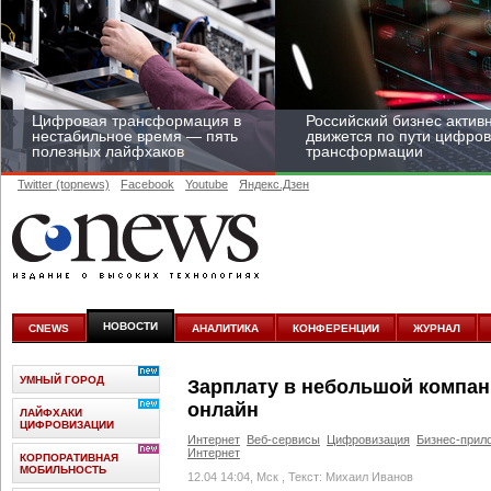
Цифровая трансформация в
Российский бизнес актив
нестабильное время — пять
движется по пути цифро
полезных лайфхаков
трансформации
Twitter (topnews)
Facebook
Youtube
Яндекс.Дзен
Средний бизнес начал
цифровизироваться со
скоростью крупных
НОВОСТИ
CNEWS
АНАЛИТИКА
КОНФЕРЕНЦИИ
ЖУРНАЛ
корпораций
УМНЫЙ ГОРОД
Зарплату в небольшой компан
онлайн
ЛАЙФХАКИ
ЦИФРОВИЗАЦИИ
Интернет
Веб-сервисы
Цифровизация
Бизнес-прил
Интернет
КОРПОРАТИВНАЯ
МОБИЛЬНОСТЬ
12.04 14:04, Мск
, Текст: Михаил Иванов