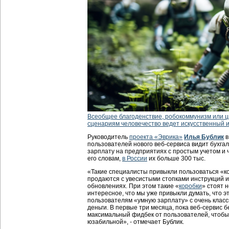
Всеобщее благоденствие, робокоммунизм или 
сценариям человечество ведет искусственный 
Руководитель
проекта «Эврика»
Илья Бублик
в
пользователей нового веб-сервиса видит бухга
зарплату на предприятиях с простым учетом и 
его словам,
в России
их больше 300 тыс.
«Такие специалисты привыкли пользоваться «
продаются с увесистыми стопками инструкций 
обновлениях. При этом такие «
коробки
» стоят 
интересное, что мы уже привыкли думать, что э
пользователям «умную зарплату» с очень клас
деньги. В первые три месяца, пока веб-сервис
максимальный фидбек от пользователей, чтобы
юзабильной», - отмечает Бублик.