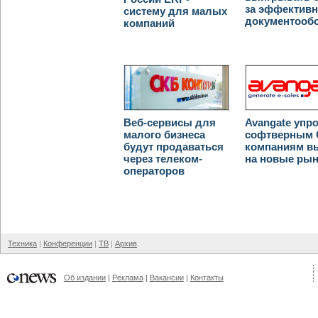
за эффектив
систему для малых
документооб
компаний
Веб-сервисы для
Avangate упр
малого бизнеса
софтверным 
будут продаваться
компаниям в
через телеком-
на новые ры
операторов
Техника
Конференции
ТВ
Архив
Об издании
Реклама
Вакансии
Контакты