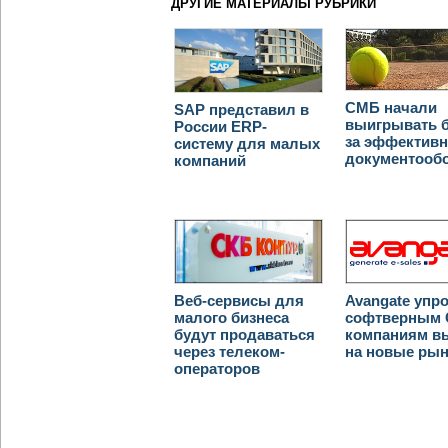
ДРУГИЕ МАТЕРИАЛЫ РУБРИКИ
СМБ начали
SAP представил в
выигрывать 
России ERP-
за эффектив
систему для малых
документооб
компаний
Веб-сервисы для
Avangate упр
малого бизнеса
софтверным 
будут продаваться
компаниям в
через телеком-
на новые ры
операторов