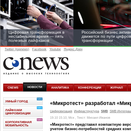
Цифровая трансформация в
Российский бизнес актив
нестабильное время — пять
движется по пути цифро
полезных лайфхаков
трансформации
Twitter (topnews)
Facebook
Youtube
Яндекс.Дзен
Средний бизнес начал
цифровизироваться со
скоростью крупных
НОВОСТИ
CNEWS
АНАЛИТИКА
КОНФЕРЕНЦИИ
ЖУРНАЛ
корпораций
УМНЫЙ ГОРОД
«Микротест» разработал «Мик
ЛАЙФХАКИ
Цифровизация
Инфраструктура
SMB
SMB Интеграц
ЦИФРОВИЗАЦИИ
19.10 15:10, Мск
, Текст: Михаил Иванов
КОРПОРАТИВНАЯ
«Микротест» представил компактную вер
МОБИЛЬНОСТЬ
учетом бизнес-потребностей средних ком