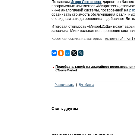
По словам
Игоря Литвинова
, директора бизне
программных комплексов «Микротест», стоимос
ниже аналогичной системы, построенной на
рэк
сравнивать стоимость обслуживания различных
очевидным выгода решения», - добавляет Литв
Итоговая стоимость «МикроЦОДа» может варьир
заказчика. Минимальная цена решения составля
Короткая ссылка на материал:
//cnews.ru/link/n
Подобрать тариф на аварийное восстановлени
CNewsMarket
Распечатать
Для блога
Стань другом