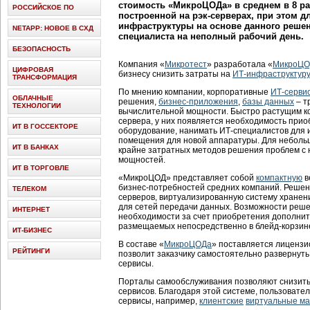
стоимость «МикроЦОДа» в среднем в 8 ра
РОССИЙСКОЕ ПО
построенной на рэк-серверах, при этом 
инфраструктуры на основе данного решен
NETAPP: НОВОЕ В СХД
специалиста на неполный рабочий день.
БЕЗОПАСНОСТЬ
Компания «
Микротест
» разработала «
МикроЦ
ЦИФРОВАЯ
бизнесу снизить затраты на
ИТ-инфраструктуру
ТРАНСФОРМАЦИЯ
По мнению компании, корпоративные
ИТ-серви
ОБЛАЧНЫЕ
решения,
бизнес-приложения
,
базы данных
– т
ТЕХНОЛОГИИ
вычислительной мощности. Быстро растущим к
сервера, у них появляется необходимость при
ИТ В ГОССЕКТОРЕ
оборудование, нанимать ИТ-специалистов для 
помещения для новой аппаратуры. Для небольш
ИТ В БАНКАХ
крайне затратных методов решения проблем с
мощностей.
ИТ В ТОРГОВЛЕ
«МикроЦОД» представляет собой
компактную
в
бизнес-потребностей средних компаний. Решени
ТЕЛЕКОМ
серверов, виртуализированную систему хранен
для сетей передачи данных. Возможности реш
ИНТЕРНЕТ
необходимости за счет приобретения дополнит
размещаемых непосредственно в блейд-корзи
ИТ-БИЗНЕС
В составе «
МикроЦОДа
» поставляется лиценз
РЕЙТИНГИ
позволит заказчику самостоятельно развернуть
сервисы.
Порталы самообслуживания позволяют снизить
сервисов. Благодаря этой системе, пользовате
сервисы, например,
клиентские
виртуальные м