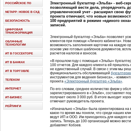
Электронный бухгалтер «Эльба» - веб-сер
РОССИЙСКОЕ ПО
позволяющий вести дела, упорядочить д
управленческий учет - расширил свою фу
NETAPP: НОВОЕ В СХД
проекта отмечают, что новые возможност
100 предприятий в режиме «единого окна
БЕЗОПАСНОСТЬ
записей.
ЦИФРОВАЯ
ТРАНСФОРМАЦИЯ
Электронный бухгалтер «Эльба» позволяет уск
клиентов при помощи «Личного кабинета». Нов
ОБЛАЧНЫЕ
ТЕХНОЛОГИИ
возможность заполнения карточки на каждую о
основе уже готовых шаблонов документов, вспл
расчетов налогов и взносов.
ИТ В ГОССЕКТОРЕ
«В прошлом году с помощью «Эльбы» бухгалте
ИТ В БАНКАХ
100 отчетов. Для каждого клиента ей пришлось 
не единственный случай. В связи с этим мы р
ИТ В ТОРГОВЛЕ
функциональность обслуживающей
бухгалтери
инструментом для ведения бизнеса», - коммен
ТЕЛЕКОМ
проекта
«Электронный бухгалтер «Эльба»
.
ИНТЕРНЕТ
По его словам, среднее количество фирм у обс
зарегистрированного в «Эльбе», составляет пор
получает около 3 000 руб. В итоге выходит хоро
ИТ-БИЗНЕС
отмечает руководитель проекта.
РЕЙТИНГИ
«Изначально «Эльба» была ориентирована на в
какое-то время мы поняли, что среди наших кли
ведут ИП и ООО. Им приходилось для каждого к
запись. Теперь до 100 организаций можно вести
добавляет Кобзев.