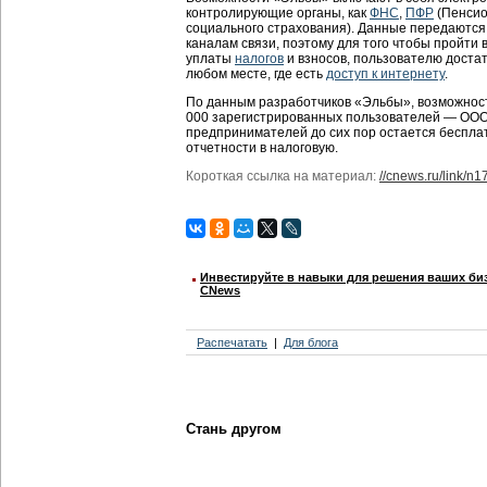
контролирующие органы, как
ФНС
,
ПФР
(Пенсио
социального страхования). Данные передаютс
каналам связи, поэтому для того чтобы пройти 
уплаты
налогов
и взносов, пользователю достат
любом месте, где есть
доступ к интернету
.
По данным разработчиков «Эльбы», возможнос
000 зарегистрированных пользователей — ООО 
предпринимателей до сих пор остается бесплат
отчетности в налоговую.
Короткая ссылка на материал:
//cnews.ru/link/n
Инвестируйте в навыки для решения ваших биз
CNews
Распечатать
Для блога
Стань другом