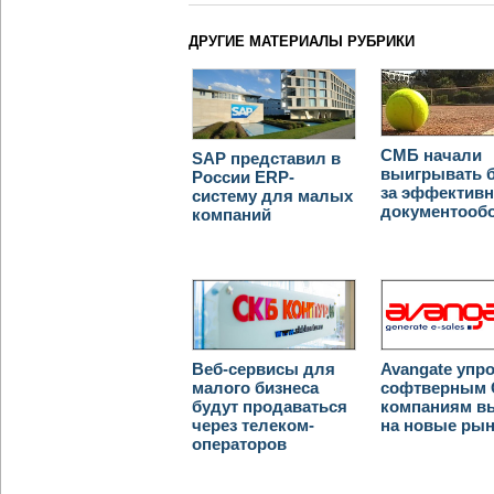
ДРУГИЕ МАТЕРИАЛЫ РУБРИКИ
СМБ начали
SAP представил в
выигрывать 
России ERP-
за эффектив
систему для малых
документооб
компаний
Веб-сервисы для
Avangate упр
малого бизнеса
софтверным 
будут продаваться
компаниям в
через телеком-
на новые ры
операторов