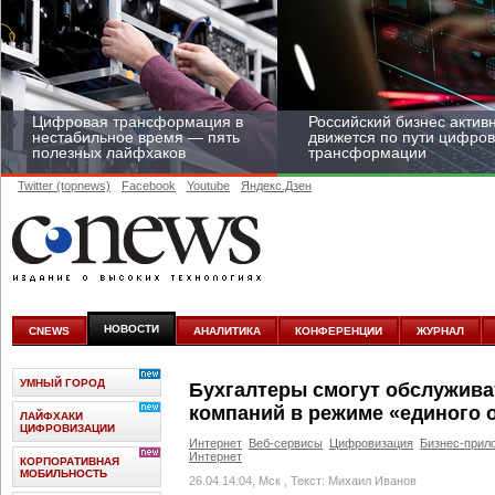
Цифровая трансформация в
Российский бизнес актив
нестабильное время — пять
движется по пути цифро
полезных лайфхаков
трансформации
Twitter (topnews)
Facebook
Youtube
Яндекс.Дзен
Средний бизнес начал
цифровизироваться со
скоростью крупных
НОВОСТИ
CNEWS
АНАЛИТИКА
КОНФЕРЕНЦИИ
ЖУРНАЛ
корпораций
УМНЫЙ ГОРОД
Бухгалтеры смогут обслужива
компаний в режиме «единого 
ЛАЙФХАКИ
ЦИФРОВИЗАЦИИ
Интернет
Веб-сервисы
Цифровизация
Бизнес-прил
Интернет
КОРПОРАТИВНАЯ
МОБИЛЬНОСТЬ
26.04 14:04, Мск
, Текст: Михаил Иванов