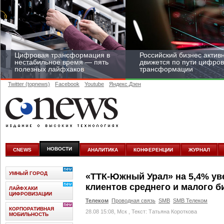
Цифровая трансформация в
Российский бизнес актив
нестабильное время — пять
движется по пути цифро
полезных лайфхаков
трансформации
Twitter (topnews)
Facebook
Youtube
Яндекс.Дзен
Средний бизнес начал
цифровизироваться со
скоростью крупных
НОВОСТИ
CNEWS
АНАЛИТИКА
КОНФЕРЕНЦИИ
ЖУРНАЛ
корпораций
УМНЫЙ ГОРОД
«ТТК-Южный Урал» на 5,4% ув
клиентов среднего и малого б
ЛАЙФХАКИ
ЦИФРОВИЗАЦИИ
Телеком
Проводная связь
SMB
SMB Телеком
КОРПОРАТИВНАЯ
28.08 15:08, Мск
, Текст: Татьяна Короткова
МОБИЛЬНОСТЬ