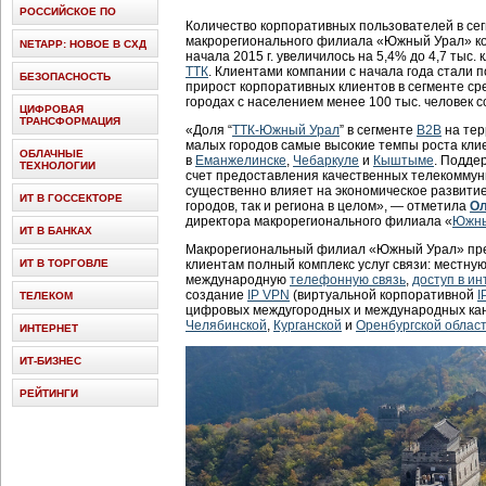
РОССИЙСКОЕ ПО
Количество корпоративных пользователей в сег
макрорегионального филиала «Южный Урал» ко
NETAPP: НОВОЕ В СХД
начала 2015 г. увеличилось на 5,4% до 4,7 тыс
ТТК
. Клиентами компании с начала года стали 
БЕЗОПАСНОСТЬ
прирост корпоративных клиентов в сегменте ср
городах с населением менее 100 тыс. человек с
ЦИФРОВАЯ
ТРАНСФОРМАЦИЯ
«Доля “
ТТК-Южный Урал
” в сегменте
B2B
на тер
малых городов самые высокие темпы роста клие
ОБЛАЧНЫЕ
в
Еманжелинске
,
Чебаркуле
и
Кыштыме
. Подде
ТЕХНОЛОГИИ
счет предоставления качественных телекоммун
существенно влияет на экономическое развити
ИТ В ГОССЕКТОРЕ
городов, так и региона в целом», — отметила
Ол
директора макрорегионального филиала «
Южны
ИТ В БАНКАХ
Макрорегиональный филиал «Южный Урал» пр
ИТ В ТОРГОВЛЕ
клиентам полный комплекс услуг связи: местну
международную
телефонную связь
,
доступ в ин
создание
IP VPN
(виртуальной корпоративной
I
ТЕЛЕКОМ
цифровых междугородных и международных кана
Челябинской
,
Курганской
и
Оренбургской облас
ИНТЕРНЕТ
ИТ-БИЗНЕС
РЕЙТИНГИ