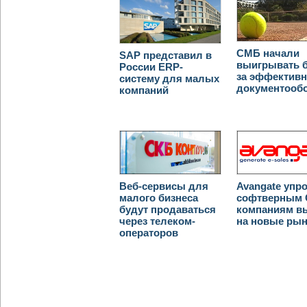
СМБ начали
SAP представил в
выигрывать 
России ERP-
за эффектив
систему для малых
документооб
компаний
Веб-сервисы для
Avangate упр
малого бизнеса
софтверным 
будут продаваться
компаниям в
через телеком-
на новые ры
операторов