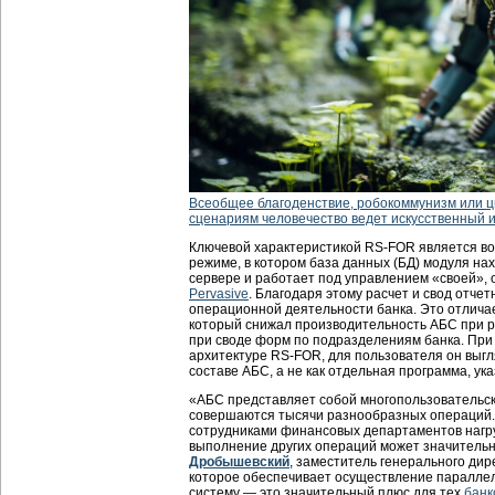
Всеобщее благоденствие, робокоммунизм или 
сценариям человечество ведет искусственный 
Ключевой характеристикой RS-FOR является в
режиме, в котором база данных (БД) модуля на
сервере и работает под управлением «своей»,
Pervasive
. Благодаря этому расчет и свод отч
операционной деятельности банка. Это отлича
который снижал производительность АБС при р
при своде форм по подразделениям банка. При 
архитектуре RS-FOR, для пользователя он выгл
составе АБС, а не как отдельная программа, указ
«АБС представляет собой многопользовательск
совершаются тысячи разнообразных операций
сотрудниками финансовых департаментов нагруз
выполнение других операций может значитель
Дробышевский
, заместитель генерального дире
которое обеспечивает осуществление параллел
систему — это значительный плюс для тех
банк