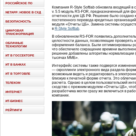
РОССИЙСКОЕ ПО
Компания R-Style Softlab обновила входящий в 
v. 5.5 модуль RS-FOR, предназначенный для 
NETAPP: НОВОЕ В СХД
отчетности для ЦБ РФ. Решение было создано 
постепенного перевода кредитных организаций
БЕЗОПАСНОСТЬ
модуля «Отчеты ЦБ». Замена системы осущест
в
R-Style Softlab
.
ЦИФРОВАЯ
ТРАНСФОРМАЦИЯ
В обновленном RS-FOR появились дополнител
целостности данных, позволяющие проверять н
ОБЛАЧНЫЕ
оформления баланса. Были оптимизированы р
ТЕХНОЛОГИИ
что обеспечило сокращение времени выполнения
решение добавлены алгоритмы нормализации (о
ИТ В ГОССЕКТОРЕ
тысячах ММБ».
ИТ В БАНКАХ
Интерфейс системы также подвергся изменени
— скроллинги электронного вида раздела форм
ИТ В ТОРГОВЛЕ
возможным видеть и редактировать в электронн
близкую к печатной форме отчета. Это облегча
расчета. Однако в целом пользовательский ин
ТЕЛЕКОМ
сходство с прежним модулем «Отчеты ЦБ», чт
разработчика могли сразу же включиться в рабо
ИНТЕРНЕТ
компании.
ИТ-БИЗНЕС
РЕЙТИНГИ