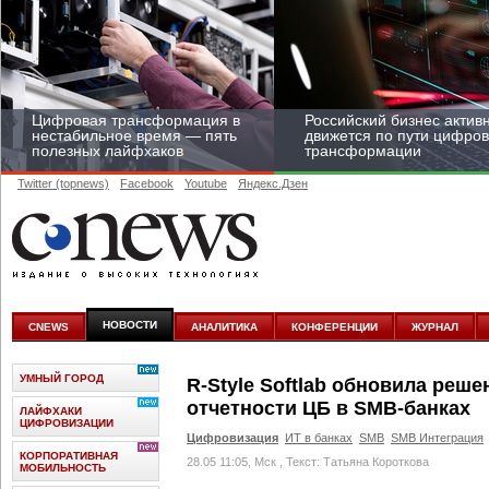
Цифровая трансформация в
Российский бизнес актив
нестабильное время — пять
движется по пути цифро
полезных лайфхаков
трансформации
Twitter (topnews)
Facebook
Youtube
Яндекс.Дзен
Средний бизнес начал
цифровизироваться со
скоростью крупных
НОВОСТИ
CNEWS
АНАЛИТИКА
КОНФЕРЕНЦИИ
ЖУРНАЛ
корпораций
УМНЫЙ ГОРОД
R-Style Softlab обновила реш
отчетности ЦБ в SMB-банках
ЛАЙФХАКИ
ЦИФРОВИЗАЦИИ
Цифровизация
ИТ в банках
SMB
SMB Интеграция
КОРПОРАТИВНАЯ
28.05 11:05, Мск
, Текст: Татьяна Короткова
МОБИЛЬНОСТЬ