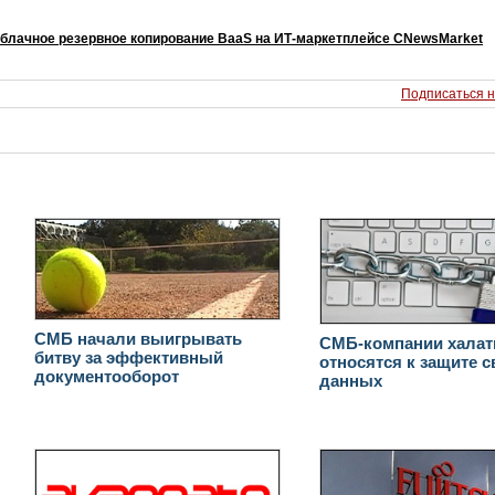
блачное резервное копирование BaaS на ИТ-маркетплейсе CNewsMarket
Подписаться н
СМБ начали выигрывать
СМБ-компании халат
битву за эффективный
относятся к защите с
документооборот
данных