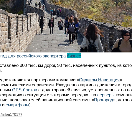
 гид для российского экспортера
бизнес
ставлено 900 тыс. км дорог, 90 тыс. населенных пунктов, из кот
.
едоставляются партнерами компании «
Сидиком Навигация
» –
лематическими сервисами. Ежедневно картина движения в город
данным
GPS-блоков
с двусторонней связью, установленных на по
информацию о ситуации с заторами передают на
серверы
компан
тыс. пользователей навигационной системы «
Прогород
», устан
ы
и
смартфоны
).
u/link/n170177