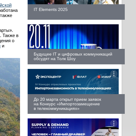
йской
IT Elements 2025
работана
 также
арты».
. Также в
щения о
ы
и
Будущее IT и цифровых коммуникаций
обсудят на Толк Шоу
До 20 марта открыт прием заявок
на Конкурс «Импортозамещение
в телекоммуникациях»