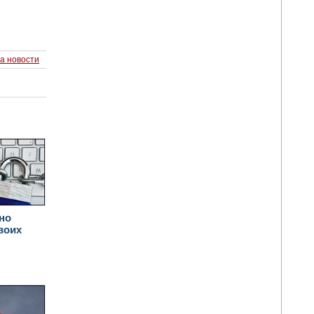
а новости
но
воих