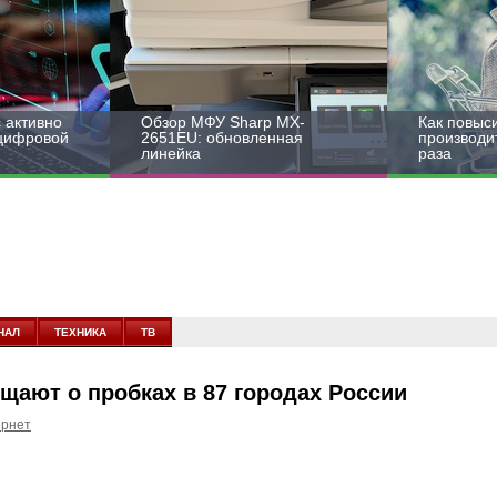
 активно
Обзор МФУ Sharp MX-
Как повыс
 цифровой
2651EU: обновленная
производит
линейка
раза
НАЛ
ТЕХНИКА
ТВ
щают о пробках в 87 городах России
рнет