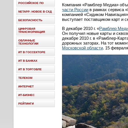
РОССИЙСКОЕ ПО
Компания «Рамблер Медиа» объяв
части России
в рамках сервиса 
NETAPP: НОВОЕ В СХД
компанией «Сидиком Навигация» (
выступает поставщиком карт и 
БЕЗОПАСНОСТЬ
В декабре 2010 г. «
Рамблер Мед
ЦИФРОВАЯ
ТРАНСФОРМАЦИЯ
Он получил новые карты и скво
декабре 2010 г. в «Рамблер-Кар
ОБЛАЧНЫЕ
дорожных заторах. На тот моме
ТЕХНОЛОГИИ
Московской области
. 15 феврал
ИТ В ГОССЕКТОРЕ
ИТ В БАНКАХ
ИТ В ТОРГОВЛЕ
ТЕЛЕКОМ
ИНТЕРНЕТ
ИТ-БИЗНЕС
РЕЙТИНГИ