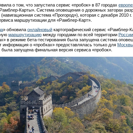
ила о том, что запустила сервис «пробок» в 87 городах
европе
«Рамблер-Карты». Система оповещения о дорожных заторах раз
навигационная система «Прогород»), которая с декабря 2010 г.
сервиса маршрутизации для «Рамблер-Карт».
иа
» обновила
онлайновый
картографический сервис «Рамблер-К
зную
маршрутизацию
между городами по всей территории
России
тах» в режиме бета-тестирования была запущена система опове
нт информация о «пробках» предоставлялась только для
Москв
я была запущена финальная версия сервиса «пробок».