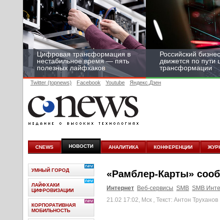
Цифровая трансформация в
Российский бизнес
нестабильное время — пять
движется по пути
полезных лайфхаков
трансформации
Twitter (topnews)
Facebook
Youtube
Яндекс.Дзен
НОВОСТИ
CNEWS
АНАЛИТИКА
КОНФЕРЕНЦИИ
ЖУР
УМНЫЙ ГОРОД
«Рамблер-Карты» сооб
ЛАЙФХАКИ
Интернет
Веб-сервисы
SMB
SMB Инте
ЦИФРОВИЗАЦИИ
21.02 17:02, Мск
, Текст: Антон Труханов
КОРПОРАТИВНАЯ
МОБИЛЬНОСТЬ