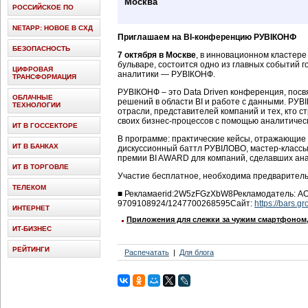
Москва
РОССИЙСКОЕ ПО
NETAPP: НОВОЕ В СХД
Приглашаем на
BI-конференцию РУBIКОНФ
БЕЗОПАСНОСТЬ
7 октября в Москве
, в инновационном кластер
бульваре, состоится одно из главных событий г
ЦИФРОВАЯ
аналитики — РУBIКОНФ.
ТРАНСФОРМАЦИЯ
РУBIКОНФ – это Data Driven конференция, пос
ОБЛАЧНЫЕ
решений в области BI и работе с данными. РУ
ТЕХНОЛОГИИ
отрасли, представителей компаний и тех, кто 
своих бизнес-процессов с помощью аналитичес
ИТ В ГОССЕКТОРЕ
В программе: практические кейсы, отражающие
ИТ В БАНКАХ
дискуссионный баттл РУBIЛОВО, мастер-классы
премии BI AWARD для компаний, сделавших анал
ИТ В ТОРГОВЛЕ
Участие бесплатное, необходима предварител
ТЕЛЕКОМ
■
Реклама
erid:2W5zFGzXbW8
Рекламодатель:
АО
9709108924/1247700268595
Сайт:
https://bars.gr
ИНТЕРНЕТ
Приложения для слежки за чужим смартфоном, 
ИТ-БИЗНЕС
РЕЙТИНГИ
Распечатать
Для блога