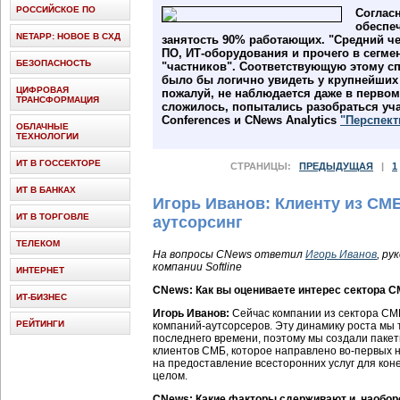
РОССИЙСКОЕ ПО
Соглас
обеспе
NETAPP: НОВОЕ В СХД
занятость 90% работающих. "Средний че
ПО, ИТ-оборудования и прочего в сегме
БЕЗОПАСНОСТЬ
"частников". Соответствующую этому с
было бы логично увидеть у крупнейших 
ЦИФРОВАЯ
пожалуй, не наблюдается даже в первом
ТРАНСФОРМАЦИЯ
сложилось, попытались разобраться уча
Conferences и CNews Analytics
"Перспект
ОБЛАЧНЫЕ
ТЕХНОЛОГИИ
ИТ В ГОССЕКТОРЕ
СТРАНИЦЫ:
ПРЕДЫДУЩАЯ
|
1
ИТ В БАНКАХ
Игорь Иванов: Клиенту из СМ
ИТ В ТОРГОВЛЕ
аутсорсинг
ТЕЛЕКОМ
На вопросы CNews ответил
Игорь Иванов
, р
компании Softline
ИНТЕРНЕТ
CNews: Как вы оцениваете интерес сектора С
ИТ-БИЗНЕС
Игорь Иванов:
Сейчас компании из сектора СМ
РЕЙТИНГИ
компаний-аутсорсеров. Эту динамику роста мы
последнего времени, поэтому мы создали пакет
клиентов СМБ, которое направлено во-первых н
на предоставление всесторонних услуг для кон
целом.
CNews: Какие факторы сдерживают и, наобор