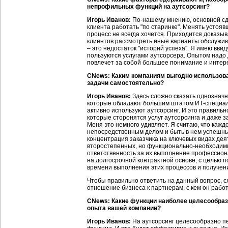
непрофильных функций на аутсорсинг?
Игорь Иванов:
По-нашему мнению, основной с
клиента работать "по старинке". Менять устоя
процесс не всегда хочется. Приходится доказы
клиентов рассмотреть иные варианты обслужив
– это недостаток "историй успеха". Я имею вви
пользуются услугами аутсорсера. Опытом надо 
повлечет за собой большее понимание и интерес
CNews: Каким компаниям выгодно использоват
задачи самостоятельно?
Игорь Иванов:
Здесь сложно сказать однозначн
которые обладают большим штатом ИТ-специали
активно используют аутсорсинг. И это правильн
которые сторонятся услуг аутсорсинга и даже 
Меня это немного удивляет. Я считаю, что каж
непосредственным делом и быть в нем успешны
концентрация заказчика на ключевых видах дея
второстепенных, но функционально-необходим
ответственность за их выполнение профессион
на долгосрочной контрактной основе, с целью 
времени выполнения этих процессов и получен
Чтобы правильно ответить на данный вопрос, с
отношение бизнеса к партнерам, с кем он работ
CNews: Какие функции наиболее целесообразн
опыта вашей компании?
Игорь Иванов:
На аутсорсинг целесообразно п