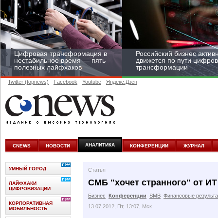
Цифровая трансформация в
Российский бизнес актив
нестабильное время — пять
движется по пути цифро
полезных лайфхаков
трансформации
Twitter (topnews)
Facebook
Youtube
Яндекс.Дзен
Средний бизнес начал
цифровизироваться со
скоростью крупных
АНАЛИТИКА
CNEWS
НОВОСТИ
КОНФЕРЕНЦИИ
ЖУРНАЛ
корпораций
УМНЫЙ ГОРОД
Статья
СМБ "хочет странного" от ИТ
ЛАЙФХАКИ
ЦИФРОВИЗАЦИИ
Бизнес
Конференции
SMB
Финансовые результ
КОРПОРАТИВНАЯ
13.07.2012, Пт, 13:07, Мск
МОБИЛЬНОСТЬ