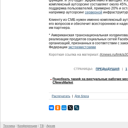
функции. И это будет эффективно и выгодно. Из
комплексный аутсорсинг составляет около 45%,
поддержка пользователей, примерно 20% и ост
например аутсорсинг
серверной
инфраструктуры
Клиенту из СМБ нужен именно комплексный аутс
его вопросов и обеспечит всестороннюю и над
им партнера.
* Американская транснациональная холдинговая 
реализации продуктов социальных сетей Facebo
организаций, признанных в соответствии с зак
Федерации
экстремистскими
Короткая ссылка на материал:
//cnews.ru/link/a3
СТРАНИЦЫ:
ПРЕДЫДУЩАЯ
|
1
Подобрать тариф на виртуальные рабочие мест
CNewsMarket
Распечатать
Для блога
Техника
Конференции
ТВ
Архив